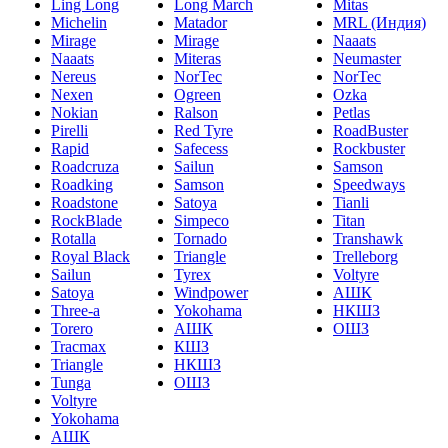
Ling Long
Long March
Mitas
Michelin
Matador
MRL (Индия)
Mirage
Mirage
Naaats
Naaats
Miteras
Neumaster
Nereus
NorTec
NorTec
Nexen
Ogreen
Ozka
Nokian
Ralson
Petlas
Pirelli
Red Tyre
RoadBuster
Rapid
Safecess
Rockbuster
Roadcruza
Sailun
Samson
Roadking
Samson
Speedways
Roadstone
Satoya
Tianli
RockBlade
Simpeco
Titan
Rotalla
Tornado
Transhawk
Royal Black
Triangle
Trelleborg
Sailun
Tyrex
Voltyre
Satoya
Windpower
АШК
Three-a
Yokohama
НКШЗ
Torero
АШК
ОШЗ
Tracmax
КШЗ
Triangle
НКШЗ
Tunga
ОШЗ
Voltyre
Yokohama
АШК