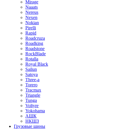
Mirage
Naaats
Nereus
Nexen
Nokian
Pirelli
Rapid
Roadcruza
Roadking
Roadstone
RockBlade
Rotalla
Royal Black
Sailun
Satoya
Three-a
Torero
Tracmax
Triangle
Tunga
Voltyre
Yokohama
АШК
НКШЗ
Грузовые шины