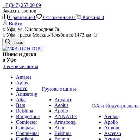
+7 (347) 257 00 09
Заказать звонок
Сравнение
0
Отложенные
0
Корзина
0
Войти
г. Уфа, ул. Кислородная 7а
г. Уфа, трасса Москва-Челябинск 1473 км, 1г
Поиск
Шины и диски
в Уфе
Легковые шины
Antares
Aplus
Arivo
Грузовые шины
Armstrong
Attar
Advance
Bars
Aeolus
С/Х и Индустриальны
Belshina
Apollo
Bridgestone
ANNAITE
Aeolus
Comforser
Armstrong
Apollo
Compasal
Attar
Armour
Continental
Belshina
Ascenso
Cordiant
Bontyre
Avtoros