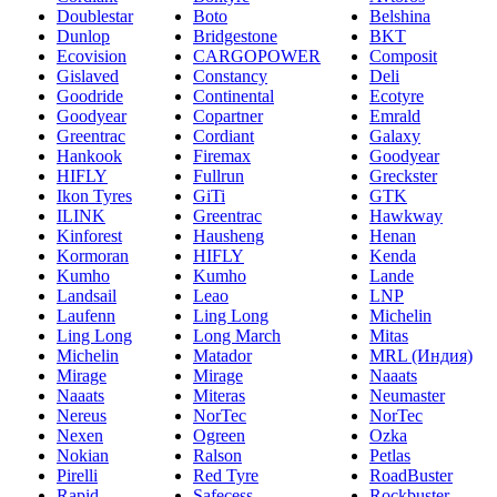
Doublestar
Boto
Belshina
Dunlop
Bridgestone
BKT
Ecovision
CARGOPOWER
Composit
Gislaved
Constancy
Deli
Goodride
Continental
Ecotyre
Goodyear
Copartner
Emrald
Greentrac
Cordiant
Galaxy
Hankook
Firemax
Goodyear
HIFLY
Fullrun
Greckster
Ikon Tyres
GiTi
GTK
ILINK
Greentrac
Hawkway
Kinforest
Hausheng
Henan
Kormoran
HIFLY
Kenda
Kumho
Kumho
Lande
Landsail
Leao
LNP
Laufenn
Ling Long
Michelin
Ling Long
Long March
Mitas
Michelin
Matador
MRL (Индия)
Mirage
Mirage
Naaats
Naaats
Miteras
Neumaster
Nereus
NorTec
NorTec
Nexen
Ogreen
Ozka
Nokian
Ralson
Petlas
Pirelli
Red Tyre
RoadBuster
Rapid
Safecess
Rockbuster