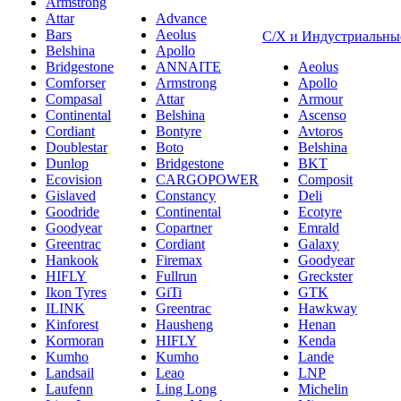
Armstrong
Attar
Advance
Bars
Aeolus
С/Х и Индустриальны
Belshina
Apollo
Bridgestone
ANNAITE
Aeolus
Comforser
Armstrong
Apollo
Compasal
Attar
Armour
Continental
Belshina
Ascenso
Cordiant
Bontyre
Avtoros
Doublestar
Boto
Belshina
Dunlop
Bridgestone
BKT
Ecovision
CARGOPOWER
Composit
Gislaved
Constancy
Deli
Goodride
Continental
Ecotyre
Goodyear
Copartner
Emrald
Greentrac
Cordiant
Galaxy
Hankook
Firemax
Goodyear
HIFLY
Fullrun
Greckster
Ikon Tyres
GiTi
GTK
ILINK
Greentrac
Hawkway
Kinforest
Hausheng
Henan
Kormoran
HIFLY
Kenda
Kumho
Kumho
Lande
Landsail
Leao
LNP
Laufenn
Ling Long
Michelin