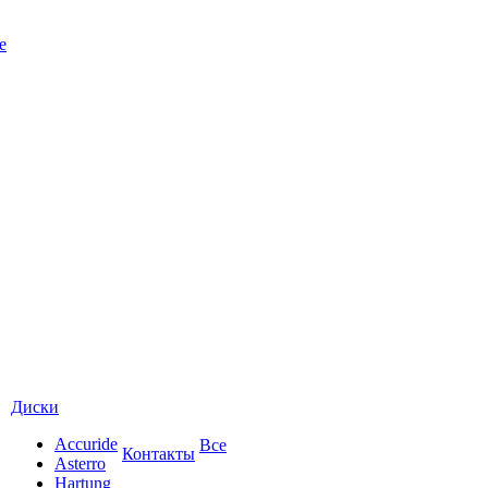
е
Диски
Accuride
Все
Контакты
Asterro
Hartung