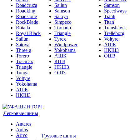
Roadcruza
Sailun
Samson
Roadking
Samson
Speedways
Roadstone
Satoya
Tianli
RockBlade
Simpeco
Titan
Rotalla
Tornado
Transhawk
Royal Black
Triangle
Trelleborg
Sailun
Tyrex
Voltyre
Satoya
Windpower
АШК
Three-a
Yokohama
НКШЗ
Torero
АШК
ОШЗ
Tracmax
КШЗ
Triangle
НКШЗ
Tunga
ОШЗ
Voltyre
Yokohama
АШК
НКШЗ
Легковые шины
Antares
Aplus
Arivo
Грузовые шины