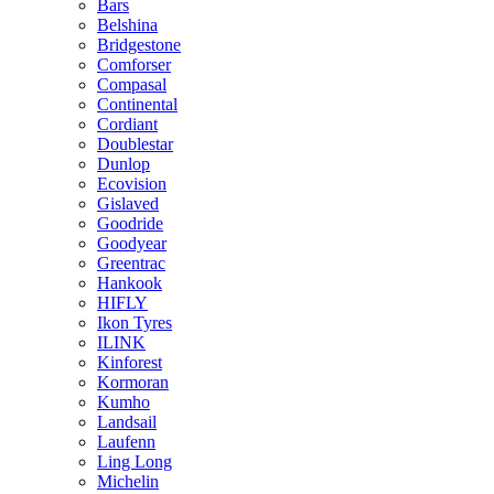
Bars
Belshina
Bridgestone
Comforser
Compasal
Continental
Cordiant
Doublestar
Dunlop
Ecovision
Gislaved
Goodride
Goodyear
Greentrac
Hankook
HIFLY
Ikon Tyres
ILINK
Kinforest
Kormoran
Kumho
Landsail
Laufenn
Ling Long
Michelin