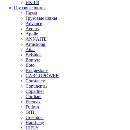
НКШЗ
Грузовые шины
Назад
Грузовые шины
Advance
Aeolus
Apollo
ANNAITE
Armstrong
Attar
Belshina
Bontyre
Boto
Bridgestone
CARGOPOWER
Constancy
Continental
Copartner
Cordiant
Firemax
Fullrun
GiTi
Greentrac
Hausheng
HIFLY