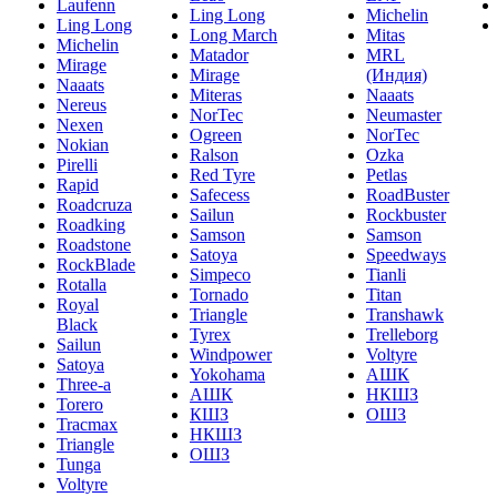
Laufenn
Ling Long
Michelin
Ling Long
Long March
Mitas
Michelin
Matador
MRL
Mirage
Mirage
(Индия)
Naaats
Miteras
Naaats
Nereus
NorTec
Neumaster
Nexen
Ogreen
NorTec
Nokian
Ralson
Ozka
Pirelli
Red Tyre
Petlas
Rapid
Safecess
RoadBuster
Roadcruza
Sailun
Rockbuster
Roadking
Samson
Samson
Roadstone
Satoya
Speedways
RockBlade
Simpeco
Tianli
Rotalla
Tornado
Titan
Royal
Triangle
Transhawk
Black
Tyrex
Trelleborg
Sailun
Windpower
Voltyre
Satoya
Yokohama
АШК
Three-a
АШК
НКШЗ
Torero
КШЗ
ОШЗ
Tracmax
НКШЗ
Triangle
ОШЗ
Tunga
Voltyre