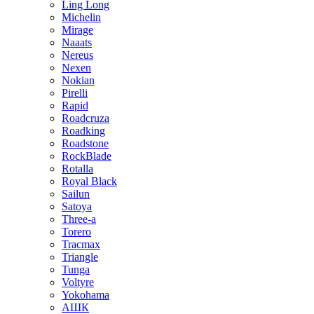
Ling Long
Michelin
Mirage
Naaats
Nereus
Nexen
Nokian
Pirelli
Rapid
Roadcruza
Roadking
Roadstone
RockBlade
Rotalla
Royal Black
Sailun
Satoya
Three-a
Torero
Tracmax
Triangle
Tunga
Voltyre
Yokohama
АШК