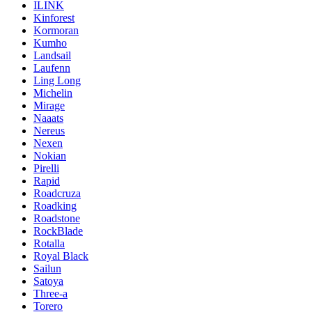
ILINK
Kinforest
Kormoran
Kumho
Landsail
Laufenn
Ling Long
Michelin
Mirage
Naaats
Nereus
Nexen
Nokian
Pirelli
Rapid
Roadcruza
Roadking
Roadstone
RockBlade
Rotalla
Royal Black
Sailun
Satoya
Three-a
Torero