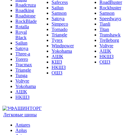
Safecess
RoadBuster
Roadcruza
Sailun
Rockbuster
Roadking
Samson
Samson
Roadstone
Satoya
Speedways
RockBlade
Simpeco
Tianli
Rotalla
Tornado
Titan
Royal
Triangle
Transhawk
Black
Tyrex
Trelleborg
Sailun
Windpower
Voltyre
Satoya
Yokohama
АШК
Three-a
АШК
НКШЗ
Torero
КШЗ
ОШЗ
Tracmax
НКШЗ
Triangle
ОШЗ
Tunga
Voltyre
Yokohama
АШК
НКШЗ
Легковые шины
Antares
Aplus