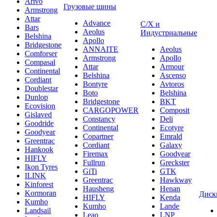
Arivo
Грузовые шины
Armstrong
Attar
Advance
С/Х и
Bars
Aeolus
Индустриальные
Belshina
Apollo
Bridgestone
ANNAITE
Aeolus
Comforser
Armstrong
Apollo
Compasal
Attar
Armour
Continental
Belshina
Ascenso
Cordiant
Bontyre
Avtoros
Doublestar
Boto
Belshina
Dunlop
Bridgestone
BKT
Ecovision
CARGOPOWER
Composit
Gislaved
Constancy
Deli
Goodride
Continental
Ecotyre
Goodyear
Copartner
Emrald
Greentrac
Cordiant
Galaxy
Hankook
Firemax
Goodyear
HIFLY
Fullrun
Greckster
Ikon Tyres
GiTi
GTK
ILINK
Greentrac
Hawkway
Kinforest
Hausheng
Henan
Kormoran
Диск
HIFLY
Kenda
Kumho
Kumho
Lande
Landsail
Leao
LNP