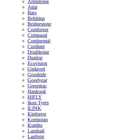
Armstrong
Attar
Bars
Belshina
Bridgestone
Comforser
Compasal
Continental
Cordiant
Doublestar
Dunlop
Ecovision
Gislaved
Goodride
Goodyear
Greentrac
Hankook
HIFLY
Ikon Tyres
ILINK
Kinforest
Kormoran
Kumho
Landsail
Laufenn