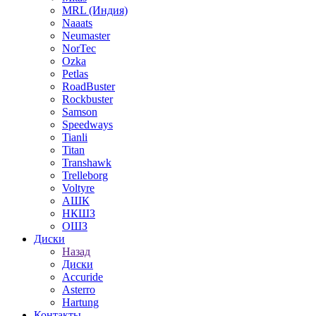
MRL (Индия)
Naaats
Neumaster
NorTec
Ozka
Petlas
RoadBuster
Rockbuster
Samson
Speedways
Tianli
Titan
Transhawk
Trelleborg
Voltyre
АШК
НКШЗ
ОШЗ
Диски
Назад
Диски
Accuride
Asterro
Hartung
Контакты