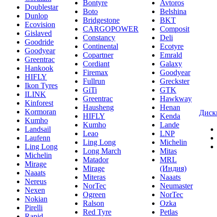
Bontyre
Avtoros
Doublestar
Boto
Belshina
Dunlop
Bridgestone
BKT
Ecovision
CARGOPOWER
Composit
Gislaved
Constancy
Deli
Goodride
Continental
Ecotyre
Goodyear
Copartner
Emrald
Greentrac
Cordiant
Galaxy
Hankook
Firemax
Goodyear
HIFLY
Fullrun
Greckster
Ikon Tyres
GiTi
GTK
ILINK
Greentrac
Hawkway
Kinforest
Hausheng
Henan
Kormoran
Диск
HIFLY
Kenda
Kumho
Kumho
Lande
Landsail
Leao
LNP
Laufenn
Ling Long
Michelin
Ling Long
Long March
Mitas
Michelin
Matador
MRL
Mirage
Mirage
(Индия)
Naaats
Miteras
Naaats
Nereus
NorTec
Neumaster
Nexen
Ogreen
NorTec
Nokian
Ralson
Ozka
Pirelli
Red Tyre
Petlas
Rapid