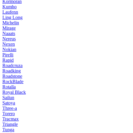
Kormoran
Kumho
Laufenn
Ling Long
Michelin
Mirage
Naaats
Nereus
Nexen
Nokian
Pirelli
Rapid
Roadcruza
Roadking
Roadstone
RockBlade
Rotalla
Royal Black
Sailun
Satoya
Three-a
Torero
Tracmax
Triangle
Tunga