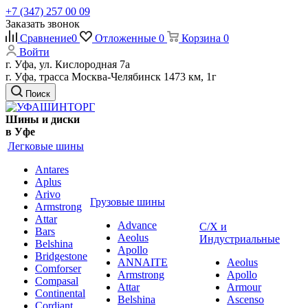
+7 (347) 257 00 09
Заказать звонок
Сравнение
0
Отложенные
0
Корзина
0
Войти
г. Уфа, ул. Кислородная 7а
г. Уфа, трасса Москва-Челябинск 1473 км, 1г
Поиск
Шины и диски
в Уфе
Легковые шины
Antares
Aplus
Arivo
Грузовые шины
Armstrong
Attar
Advance
С/Х и
Bars
Aeolus
Индустриальные
Belshina
Apollo
Bridgestone
ANNAITE
Aeolus
Comforser
Armstrong
Apollo
Compasal
Attar
Armour
Continental
Belshina
Ascenso
Cordiant