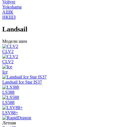
Voltyre
Yokohama
АШК
НКШЗ
Landsail
Модели шин
CLV2
CLV2
Ice
Landsail Ice Star IS37
LS388
LS588
LSV88+
Летняя