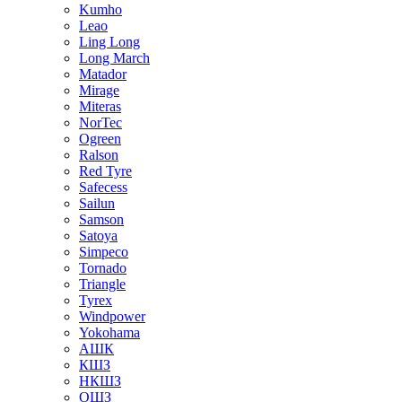
Kumho
Leao
Ling Long
Long March
Matador
Mirage
Miteras
NorTec
Ogreen
Ralson
Red Tyre
Safecess
Sailun
Samson
Satoya
Simpeco
Tornado
Triangle
Tyrex
Windpower
Yokohama
АШК
КШЗ
НКШЗ
ОШЗ