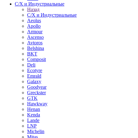
С/Х и Индустриальные
Назад
С/Х и Индустриальные
Aeolus
Apollo
Armour
Ascenso
Avtoros
Belshina
BKT
Composit
Deli
Ecotyre
Emrald
Galaxy
Goodyear
Greckster
GTK
Hawkway
Henan
Kenda
Lande
LNP
Michelin
Mitas