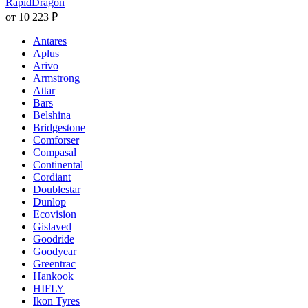
RapidDragon
от
10 223
₽
Antares
Aplus
Arivo
Armstrong
Attar
Bars
Belshina
Bridgestone
Comforser
Compasal
Continental
Cordiant
Doublestar
Dunlop
Ecovision
Gislaved
Goodride
Goodyear
Greentrac
Hankook
HIFLY
Ikon Tyres