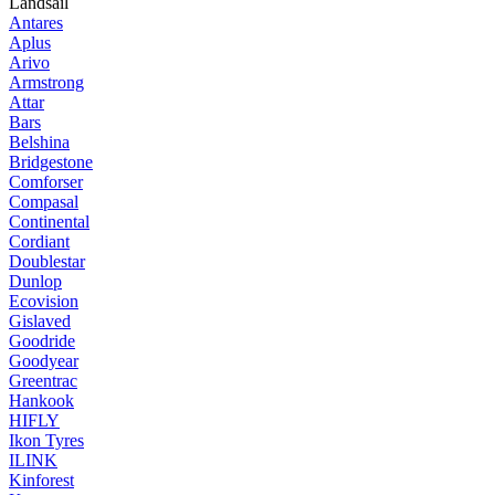
Landsail
Antares
Aplus
Arivo
Armstrong
Attar
Bars
Belshina
Bridgestone
Comforser
Compasal
Continental
Cordiant
Doublestar
Dunlop
Ecovision
Gislaved
Goodride
Goodyear
Greentrac
Hankook
HIFLY
Ikon Tyres
ILINK
Kinforest