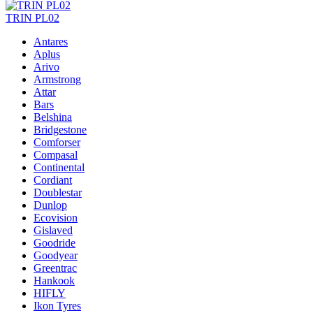
TRIN PL02
Antares
Aplus
Arivo
Armstrong
Attar
Bars
Belshina
Bridgestone
Comforser
Compasal
Continental
Cordiant
Doublestar
Dunlop
Ecovision
Gislaved
Goodride
Goodyear
Greentrac
Hankook
HIFLY
Ikon Tyres