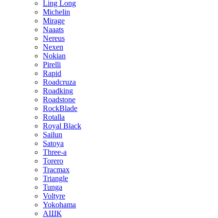
Ling Long
Michelin
Mirage
Naaats
Nereus
Nexen
Nokian
Pirelli
Rapid
Roadcruza
Roadking
Roadstone
RockBlade
Rotalla
Royal Black
Sailun
Satoya
Three-a
Torero
Tracmax
Triangle
Tunga
Voltyre
Yokohama
АШК