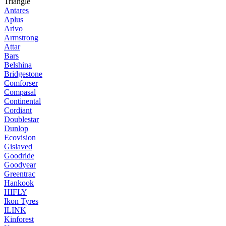
Triangle
Antares
Aplus
Arivo
Armstrong
Attar
Bars
Belshina
Bridgestone
Comforser
Compasal
Continental
Cordiant
Doublestar
Dunlop
Ecovision
Gislaved
Goodride
Goodyear
Greentrac
Hankook
HIFLY
Ikon Tyres
ILINK
Kinforest