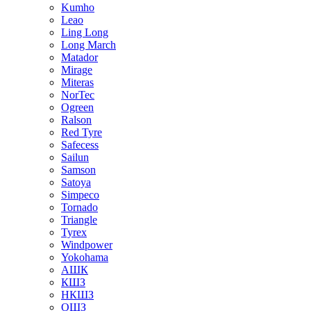
Kumho
Leao
Ling Long
Long March
Matador
Mirage
Miteras
NorTec
Ogreen
Ralson
Red Tyre
Safecess
Sailun
Samson
Satoya
Simpeco
Tornado
Triangle
Tyrex
Windpower
Yokohama
АШК
КШЗ
НКШЗ
ОШЗ