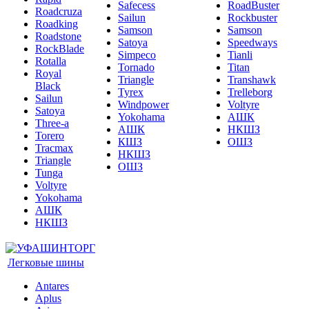
Safecess
RoadBuster
Roadcruza
Sailun
Rockbuster
Roadking
Samson
Samson
Roadstone
Satoya
Speedways
RockBlade
Simpeco
Tianli
Rotalla
Tornado
Titan
Royal
Triangle
Transhawk
Black
Tyrex
Trelleborg
Sailun
Windpower
Voltyre
Satoya
Yokohama
АШК
Three-a
АШК
НКШЗ
Torero
КШЗ
ОШЗ
Tracmax
НКШЗ
Triangle
ОШЗ
Tunga
Voltyre
Yokohama
АШК
НКШЗ
Легковые шины
Antares
Aplus