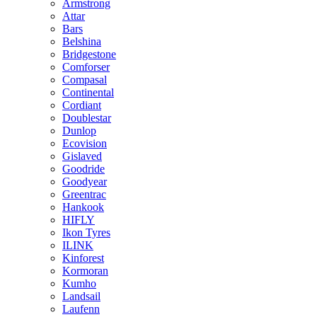
Armstrong
Attar
Bars
Belshina
Bridgestone
Comforser
Compasal
Continental
Cordiant
Doublestar
Dunlop
Ecovision
Gislaved
Goodride
Goodyear
Greentrac
Hankook
HIFLY
Ikon Tyres
ILINK
Kinforest
Kormoran
Kumho
Landsail
Laufenn