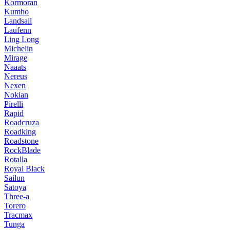
Kormoran
Kumho
Landsail
Laufenn
Ling Long
Michelin
Mirage
Naaats
Nereus
Nexen
Nokian
Pirelli
Rapid
Roadcruza
Roadking
Roadstone
RockBlade
Rotalla
Royal Black
Sailun
Satoya
Three-a
Torero
Tracmax
Tunga