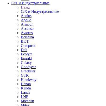
С/Х и Индустриальные
Назад
С/Х и Индустриальные
Aeolus
Apollo
Armour
Ascenso
Avtoros
Belshina
BKT
Composit
Deli
Ecotyre
Emrald
Galaxy
Goodyear
Greckster
GTK
Hawkway
Henan
Kenda
Lande
LNP
Michelin
Mitas