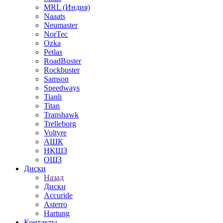
MRL (Индия)
Naaats
Neumaster
NorTec
Ozka
Petlas
RoadBuster
Rockbuster
Samson
Speedways
Tianli
Titan
Transhawk
Trelleborg
Voltyre
АШК
НКШЗ
ОШЗ
Диски
Назад
Диски
Accuride
Asterro
Hartung
Контакты