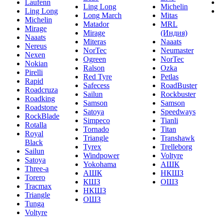
Laufenn
Ling Long
Michelin
Ling Long
Long March
Mitas
Michelin
Matador
MRL
Mirage
Mirage
(Индия)
Naaats
Miteras
Naaats
Nereus
NorTec
Neumaster
Nexen
Ogreen
NorTec
Nokian
Ralson
Ozka
Pirelli
Red Tyre
Petlas
Rapid
Safecess
RoadBuster
Roadcruza
Sailun
Rockbuster
Roadking
Samson
Samson
Roadstone
Satoya
Speedways
RockBlade
Simpeco
Tianli
Rotalla
Tornado
Titan
Royal
Triangle
Transhawk
Black
Tyrex
Trelleborg
Sailun
Windpower
Voltyre
Satoya
Yokohama
АШК
Three-a
АШК
НКШЗ
Torero
КШЗ
ОШЗ
Tracmax
НКШЗ
Triangle
ОШЗ
Tunga
Voltyre