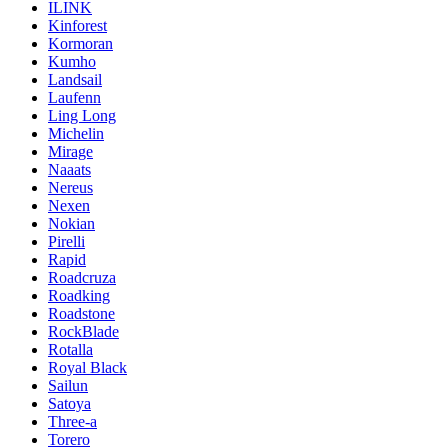
ILINK
Kinforest
Kormoran
Kumho
Landsail
Laufenn
Ling Long
Michelin
Mirage
Naaats
Nereus
Nexen
Nokian
Pirelli
Rapid
Roadcruza
Roadking
Roadstone
RockBlade
Rotalla
Royal Black
Sailun
Satoya
Three-a
Torero