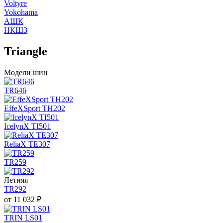
Voltyre
Yokohama
АШК
НКШЗ
Triangle
Модели шин
TR646
EffeXSport TH202
IcelynX TI501
ReliaX TE307
TR259
Летняя
TR292
от
11 032
₽
TRIN LS01