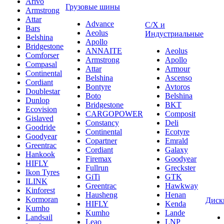
Arivo
Грузовые шины
Armstrong
Attar
Advance
С/Х и
Bars
Aeolus
Индустриальные
Belshina
Apollo
Bridgestone
ANNAITE
Aeolus
Comforser
Armstrong
Apollo
Compasal
Attar
Armour
Continental
Belshina
Ascenso
Cordiant
Bontyre
Avtoros
Doublestar
Boto
Belshina
Dunlop
Bridgestone
BKT
Ecovision
CARGOPOWER
Composit
Gislaved
Constancy
Deli
Goodride
Continental
Ecotyre
Goodyear
Copartner
Emrald
Greentrac
Cordiant
Galaxy
Hankook
Firemax
Goodyear
HIFLY
Fullrun
Greckster
Ikon Tyres
GiTi
GTK
ILINK
Greentrac
Hawkway
Kinforest
Hausheng
Henan
Kormoran
Диск
HIFLY
Kenda
Kumho
Kumho
Lande
Landsail
Leao
LNP