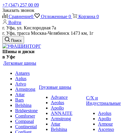
+7 (347) 257 00 09
Заказать звонок
Сравнение
0
Отложенные
0
Корзина
0
Войти
г. Уфа, ул. Кислородная 7а
г. Уфа, трасса Москва-Челябинск 1473 км, 1г
Поиск
Шины и диски
в Уфе
Легковые шины
Antares
Aplus
Arivo
Грузовые шины
Armstrong
Attar
Advance
С/Х и
Bars
Aeolus
Индустриальные
Belshina
Apollo
Bridgestone
ANNAITE
Aeolus
Comforser
Armstrong
Apollo
Compasal
Attar
Armour
Continental
Belshina
Ascenso
Cordiant