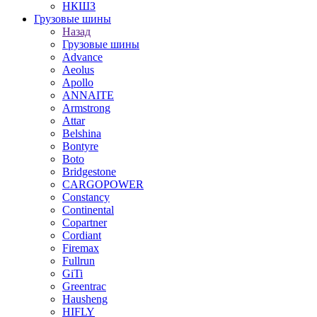
НКШЗ
Грузовые шины
Назад
Грузовые шины
Advance
Aeolus
Apollo
ANNAITE
Armstrong
Attar
Belshina
Bontyre
Boto
Bridgestone
CARGOPOWER
Constancy
Continental
Copartner
Cordiant
Firemax
Fullrun
GiTi
Greentrac
Hausheng
HIFLY