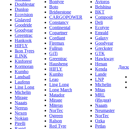
Bontyre
Avtoros
Doublestar
Boto
Belshina
Dunlop
Bridgestone
BKT
Ecovision
CARGOPOWER
Composit
Gislaved
Constancy
Deli
Goodride
Continental
Ecotyre
Goodyear
Copartner
Emrald
Greentrac
Cordiant
Galaxy
Hankook
Firemax
Goodyear
HIFLY
Fullrun
Greckster
Ikon Tyres
GiTi
GTK
ILINK
Greentrac
Hawkway
Kinforest
Hausheng
Henan
Kormoran
Диск
HIFLY
Kenda
Kumho
Kumho
Lande
Landsail
Leao
LNP
Laufenn
Ling Long
Michelin
Ling Long
Long March
Mitas
Michelin
Matador
MRL
Mirage
Mirage
(Индия)
Naaats
Miteras
Naaats
Nereus
NorTec
Neumaster
Nexen
Ogreen
NorTec
Nokian
Ralson
Ozka
Pirelli
Red Tyre
Petlas
Rapid