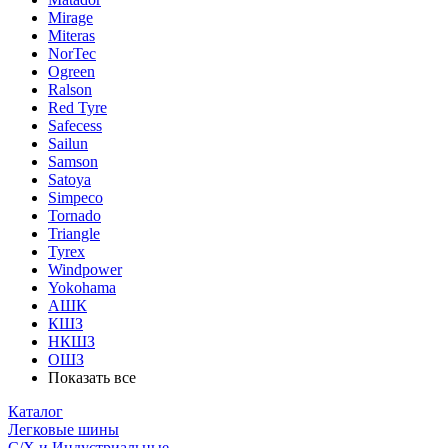
Mirage
Miteras
NorTec
Ogreen
Ralson
Red Tyre
Safecess
Sailun
Samson
Satoya
Simpeco
Tornado
Triangle
Tyrex
Windpower
Yokohama
АШК
КШЗ
НКШЗ
ОШЗ
Показать все
Каталог
Легковые шины
С/Х и Индустриальные