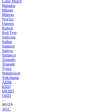
Long March
Matador
Mirage
Miteras
NorTec
Ogreen
Ralson
Red Tyre
Safecess
Sailun
Samson
Satoya
Simpeco
Tornado
Triangle
Tyrex
Windpower
Yokohama
АШК
КШЗ
НКШЗ
ОШЗ
-
901ZS
301C