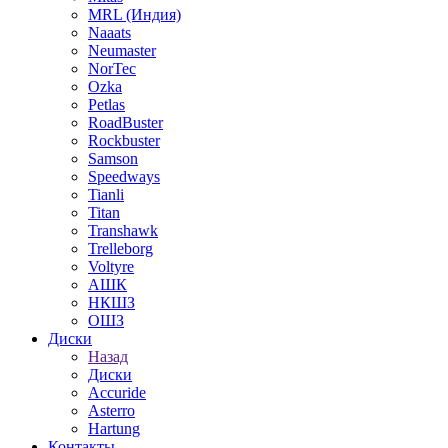
MRL (Индия)
Naaats
Neumaster
NorTec
Ozka
Petlas
RoadBuster
Rockbuster
Samson
Speedways
Tianli
Titan
Transhawk
Trelleborg
Voltyre
АШК
НКШЗ
ОШЗ
Диски
Назад
Диски
Accuride
Asterro
Hartung
Контакты