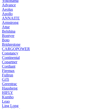
Yokohama
Advance
Aeolus
Apollo
ANNAITE
Armstrong
Attar
Belshina
Bontyre
Boto
Bridgestone
CARGOPOWER
Constancy
Continental
Copartner
Cordiant
Firemax
Fullrun
GiTi
Greentrac
Hausheng
HIFLY
Kumho
Leao
Ling Long