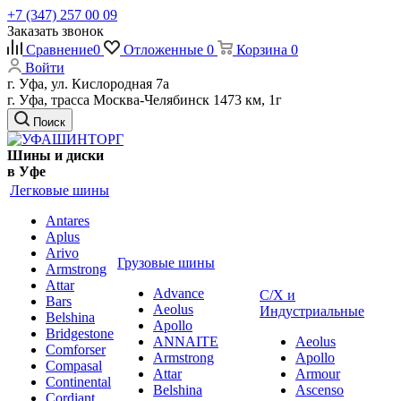
+7 (347) 257 00 09
Заказать звонок
Сравнение
0
Отложенные
0
Корзина
0
Войти
г. Уфа, ул. Кислородная 7а
г. Уфа, трасса Москва-Челябинск 1473 км, 1г
Поиск
Шины и диски
в Уфе
Легковые шины
Antares
Aplus
Arivo
Грузовые шины
Armstrong
Attar
Advance
С/Х и
Bars
Aeolus
Индустриальные
Belshina
Apollo
Bridgestone
ANNAITE
Aeolus
Comforser
Armstrong
Apollo
Compasal
Attar
Armour
Continental
Belshina
Ascenso
Cordiant