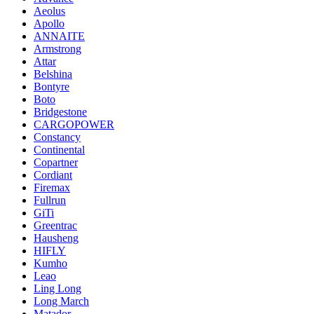
Aeolus
Apollo
ANNAITE
Armstrong
Attar
Belshina
Bontyre
Boto
Bridgestone
CARGOPOWER
Constancy
Continental
Copartner
Cordiant
Firemax
Fullrun
GiTi
Greentrac
Hausheng
HIFLY
Kumho
Leao
Ling Long
Long March
Matador