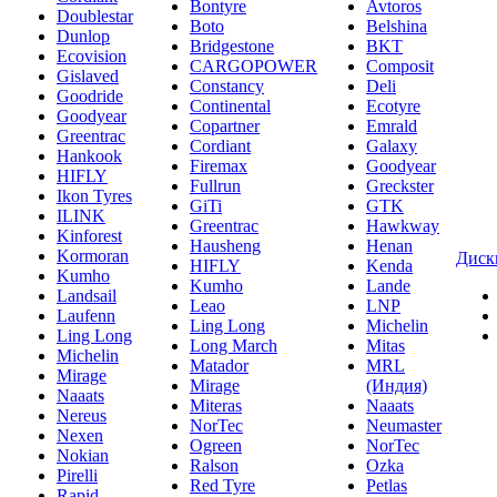
Bontyre
Avtoros
Doublestar
Boto
Belshina
Dunlop
Bridgestone
BKT
Ecovision
CARGOPOWER
Composit
Gislaved
Constancy
Deli
Goodride
Continental
Ecotyre
Goodyear
Copartner
Emrald
Greentrac
Cordiant
Galaxy
Hankook
Firemax
Goodyear
HIFLY
Fullrun
Greckster
Ikon Tyres
GiTi
GTK
ILINK
Greentrac
Hawkway
Kinforest
Hausheng
Henan
Kormoran
Диск
HIFLY
Kenda
Kumho
Kumho
Lande
Landsail
Leao
LNP
Laufenn
Ling Long
Michelin
Ling Long
Long March
Mitas
Michelin
Matador
MRL
Mirage
Mirage
(Индия)
Naaats
Miteras
Naaats
Nereus
NorTec
Neumaster
Nexen
Ogreen
NorTec
Nokian
Ralson
Ozka
Pirelli
Red Tyre
Petlas
Rapid