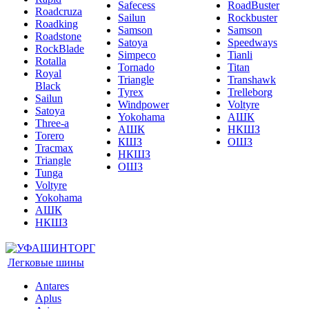
Safecess
RoadBuster
Roadcruza
Sailun
Rockbuster
Roadking
Samson
Samson
Roadstone
Satoya
Speedways
RockBlade
Simpeco
Tianli
Rotalla
Tornado
Titan
Royal
Triangle
Transhawk
Black
Tyrex
Trelleborg
Sailun
Windpower
Voltyre
Satoya
Yokohama
АШК
Three-a
АШК
НКШЗ
Torero
КШЗ
ОШЗ
Tracmax
НКШЗ
Triangle
ОШЗ
Tunga
Voltyre
Yokohama
АШК
НКШЗ
Легковые шины
Antares
Aplus