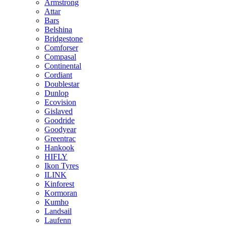
Armstrong
Attar
Bars
Belshina
Bridgestone
Comforser
Compasal
Continental
Cordiant
Doublestar
Dunlop
Ecovision
Gislaved
Goodride
Goodyear
Greentrac
Hankook
HIFLY
Ikon Tyres
ILINK
Kinforest
Kormoran
Kumho
Landsail
Laufenn