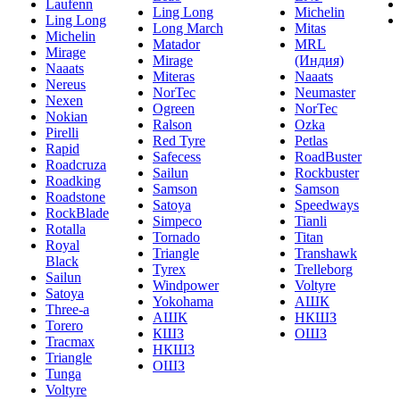
Laufenn
Ling Long
Michelin
Ling Long
Long March
Mitas
Michelin
Matador
MRL
Mirage
Mirage
(Индия)
Naaats
Miteras
Naaats
Nereus
NorTec
Neumaster
Nexen
Ogreen
NorTec
Nokian
Ralson
Ozka
Pirelli
Red Tyre
Petlas
Rapid
Safecess
RoadBuster
Roadcruza
Sailun
Rockbuster
Roadking
Samson
Samson
Roadstone
Satoya
Speedways
RockBlade
Simpeco
Tianli
Rotalla
Tornado
Titan
Royal
Triangle
Transhawk
Black
Tyrex
Trelleborg
Sailun
Windpower
Voltyre
Satoya
Yokohama
АШК
Three-a
АШК
НКШЗ
Torero
КШЗ
ОШЗ
Tracmax
НКШЗ
Triangle
ОШЗ
Tunga
Voltyre