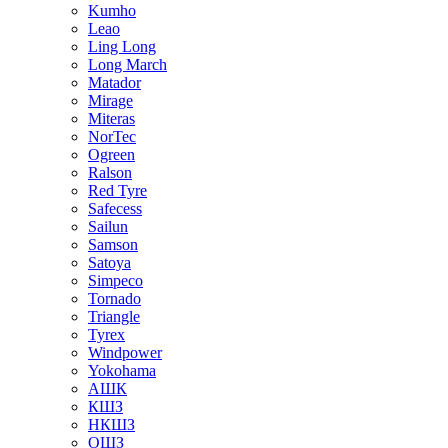
Kumho
Leao
Ling Long
Long March
Matador
Mirage
Miteras
NorTec
Ogreen
Ralson
Red Tyre
Safecess
Sailun
Samson
Satoya
Simpeco
Tornado
Triangle
Tyrex
Windpower
Yokohama
АШК
КШЗ
НКШЗ
ОШЗ