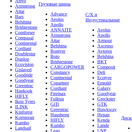
Arivo
Грузовые шины
Armstrong
Attar
Advance
С/Х и
Bars
Aeolus
Индустриальные
Belshina
Apollo
Bridgestone
ANNAITE
Aeolus
Comforser
Armstrong
Apollo
Compasal
Attar
Armour
Continental
Belshina
Ascenso
Cordiant
Bontyre
Avtoros
Doublestar
Boto
Belshina
Dunlop
Bridgestone
BKT
Ecovision
CARGOPOWER
Composit
Gislaved
Constancy
Deli
Goodride
Continental
Ecotyre
Goodyear
Copartner
Emrald
Greentrac
Cordiant
Galaxy
Hankook
Firemax
Goodyear
HIFLY
Fullrun
Greckster
Ikon Tyres
GiTi
GTK
ILINK
Greentrac
Hawkway
Kinforest
Hausheng
Henan
Kormoran
Диск
HIFLY
Kenda
Kumho
Kumho
Lande
Landsail
Leao
LNP