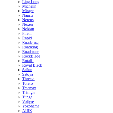
Ling Long
Michelin
Mirage
Naaats
Nereus
Nexen
Nokian
Pirelli
Rapid
Roadcruza
Roadking
Roadstone
RockBlade
Rotalla
Royal Black
Sailun
Satoya
Three-a
Torero
Tracmax
Triangle
Tunga
Voltyre
Yokohama
АШК