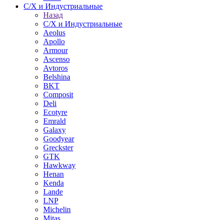
С/Х и Индустриальные
Назад
С/Х и Индустриальные
Aeolus
Apollo
Armour
Ascenso
Avtoros
Belshina
BKT
Composit
Deli
Ecotyre
Emrald
Galaxy
Goodyear
Greckster
GTK
Hawkway
Henan
Kenda
Lande
LNP
Michelin
Mitas