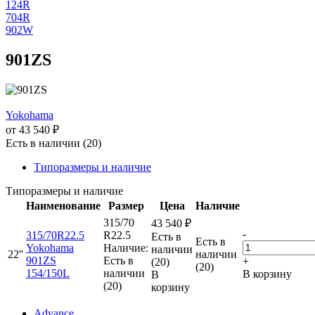
124R
704R
902W
901ZS
Yokohama
от
43 540
₽
Есть в наличии (20)
Типоразмеры и наличие
Типоразмеры и наличие
Наименование
Размер
Цена
Наличие
315/70
43 540
₽
-
315/70R22.5
R22.5
Есть в
Есть в
Yokohama
Наличие:
наличии
22''
наличии
901ZS
Есть в
+
(20)
(20)
154/150L
наличии
В корзину
В
(20)
корзину
Advance