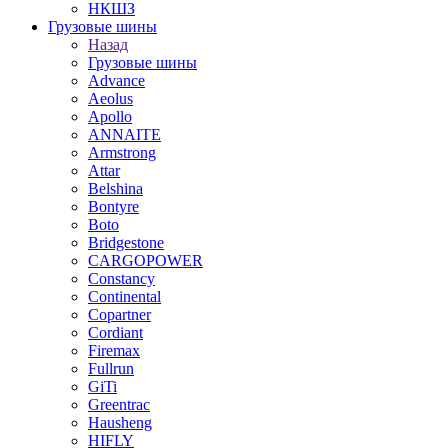
НКШЗ
Грузовые шины
Назад
Грузовые шины
Advance
Aeolus
Apollo
ANNAITE
Armstrong
Attar
Belshina
Bontyre
Boto
Bridgestone
CARGOPOWER
Constancy
Continental
Copartner
Cordiant
Firemax
Fullrun
GiTi
Greentrac
Hausheng
HIFLY