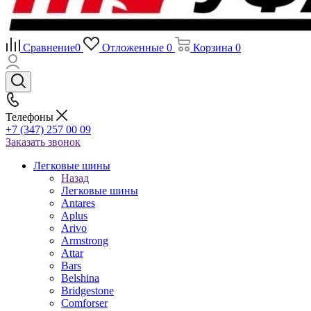
Сравнение
0
Отложенные
0
Корзина
0
Телефоны
+7 (347) 257 00 09
Заказать звонок
Легковые шины
Назад
Легковые шины
Antares
Aplus
Arivo
Armstrong
Attar
Bars
Belshina
Bridgestone
Comforser