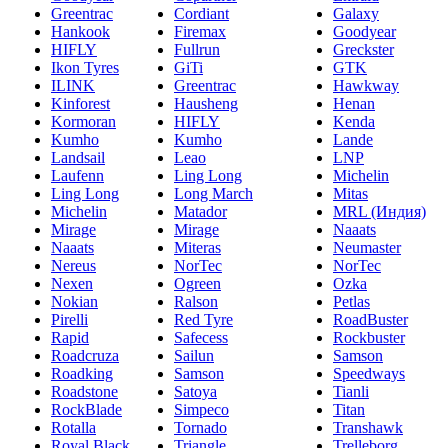
Greentrac
Cordiant
Galaxy
Hankook
Firemax
Goodyear
HIFLY
Fullrun
Greckster
Ikon Tyres
GiTi
GTK
ILINK
Greentrac
Hawkway
Kinforest
Hausheng
Henan
Kormoran
HIFLY
Kenda
Kumho
Kumho
Lande
Landsail
Leao
LNP
Laufenn
Ling Long
Michelin
Ling Long
Long March
Mitas
Michelin
Matador
MRL (Индия)
Mirage
Mirage
Naaats
Naaats
Miteras
Neumaster
Nereus
NorTec
NorTec
Nexen
Ogreen
Ozka
Nokian
Ralson
Petlas
Pirelli
Red Tyre
RoadBuster
Rapid
Safecess
Rockbuster
Roadcruza
Sailun
Samson
Roadking
Samson
Speedways
Roadstone
Satoya
Tianli
RockBlade
Simpeco
Titan
Rotalla
Tornado
Transhawk
Royal Black
Triangle
Trelleborg