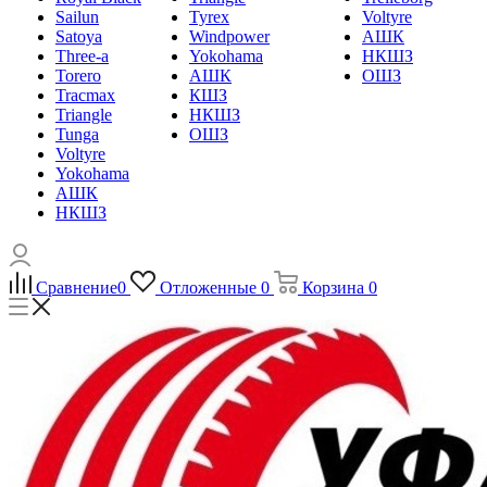
Sailun
Tyrex
Voltyre
Satoya
Windpower
АШК
Three-a
Yokohama
НКШЗ
Torero
АШК
ОШЗ
Tracmax
КШЗ
Triangle
НКШЗ
Tunga
ОШЗ
Voltyre
Yokohama
АШК
НКШЗ
Сравнение
0
Отложенные
0
Корзина
0