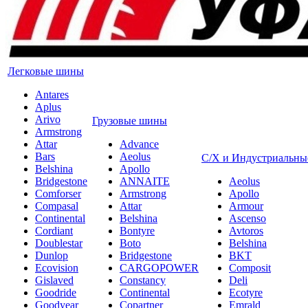
Легковые шины
Antares
Aplus
Arivo
Грузовые шины
Armstrong
Attar
Advance
Bars
Aeolus
С/Х и Индустриальны
Belshina
Apollo
Bridgestone
ANNAITE
Aeolus
Comforser
Armstrong
Apollo
Compasal
Attar
Armour
Continental
Belshina
Ascenso
Cordiant
Bontyre
Avtoros
Doublestar
Boto
Belshina
Dunlop
Bridgestone
BKT
Ecovision
CARGOPOWER
Composit
Gislaved
Constancy
Deli
Goodride
Continental
Ecotyre
Goodyear
Copartner
Emrald