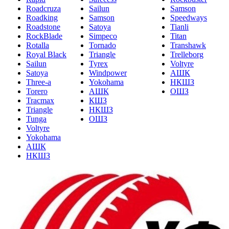
Roadcruza
Sailun
Samson
Roadking
Samson
Speedways
Roadstone
Satoya
Tianli
RockBlade
Simpeco
Titan
Rotalla
Tornado
Transhawk
Royal Black
Triangle
Trelleborg
Sailun
Tyrex
Voltyre
Satoya
Windpower
АШК
Three-a
Yokohama
НКШЗ
Torero
АШК
ОШЗ
Tracmax
КШЗ
Triangle
НКШЗ
Tunga
ОШЗ
Voltyre
Yokohama
АШК
НКШЗ