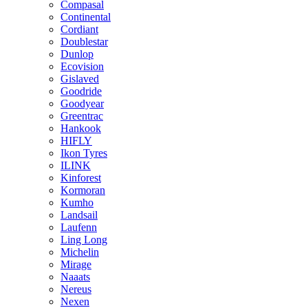
Compasal
Continental
Cordiant
Doublestar
Dunlop
Ecovision
Gislaved
Goodride
Goodyear
Greentrac
Hankook
HIFLY
Ikon Tyres
ILINK
Kinforest
Kormoran
Kumho
Landsail
Laufenn
Ling Long
Michelin
Mirage
Naaats
Nereus
Nexen