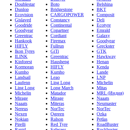
Doublestar
Boto
Belshina
Dunlop
Bridgestone
BKT
Ecovision
CARGOPOWER
Composit
Gislaved
Constancy
Deli
Goodride
Continental
Ecotyre
Goodyear
Copartner
Emrald
Greentrac
Cordiant
Galaxy
Hankook
Firemax
Goodyear
HIFLY
Fullrun
Greckster
Ikon Tyres
GiTi
GTK
ILINK
Greentrac
Hawkway
Kinforest
Hausheng
Henan
Kormoran
HIFLY
Kenda
Kumho
Kumho
Lande
Landsail
Leao
LNP
Laufenn
Ling Long
Michelin
Ling Long
Long March
Mitas
Michelin
Matador
MRL (Индия)
Mirage
Mirage
Naaats
Naaats
Miteras
Neumaster
Nereus
NorTec
NorTec
Nexen
Ogreen
Ozka
Nokian
Ralson
Petlas
Pirelli
Red Tyre
RoadBuster
Rapid
Safecess
Rockbuster