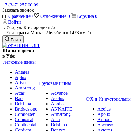
+7 (347) 257 00 09
Заказать звонок
Сравнение
0
Отложенные
0
Корзина
0
Войти
г. Уфа, ул. Кислородная 7а
г. Уфа, трасса Москва-Челябинск 1473 км, 1г
Поиск
Шины и диски
в Уфе
Легковые шины
Antares
Aplus
Arivo
Грузовые шины
Armstrong
Attar
Advance
Bars
Aeolus
С/Х и Индустриальны
Belshina
Apollo
Bridgestone
ANNAITE
Aeolus
Comforser
Armstrong
Apollo
Compasal
Attar
Armour
Continental
Belshina
Ascenso
Cordiant
Bontyre
Avtoros