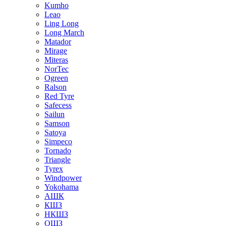
Kumho
Leao
Ling Long
Long March
Matador
Mirage
Miteras
NorTec
Ogreen
Ralson
Red Tyre
Safecess
Sailun
Samson
Satoya
Simpeco
Tornado
Triangle
Tyrex
Windpower
Yokohama
АШК
КШЗ
НКШЗ
ОШЗ