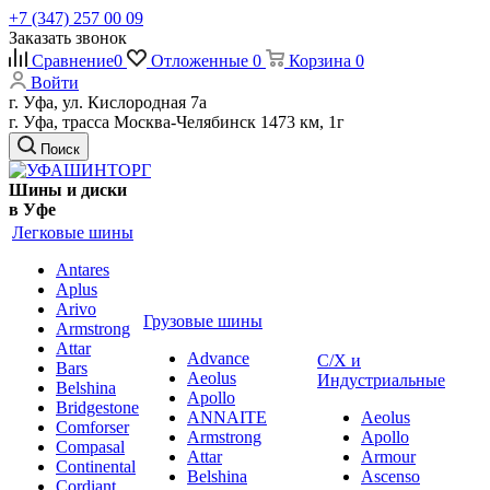
+7 (347) 257 00 09
Заказать звонок
Сравнение
0
Отложенные
0
Корзина
0
Войти
г. Уфа, ул. Кислородная 7а
г. Уфа, трасса Москва-Челябинск 1473 км, 1г
Поиск
Шины и диски
в Уфе
Легковые шины
Antares
Aplus
Arivo
Грузовые шины
Armstrong
Attar
Advance
С/Х и
Bars
Aeolus
Индустриальные
Belshina
Apollo
Bridgestone
ANNAITE
Aeolus
Comforser
Armstrong
Apollo
Compasal
Attar
Armour
Continental
Belshina
Ascenso
Cordiant