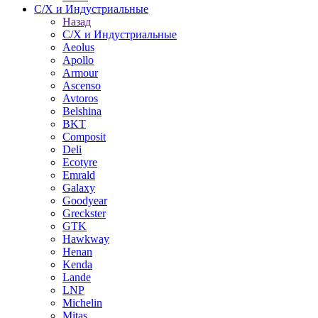
С/Х и Индустриальные
Назад
С/Х и Индустриальные
Aeolus
Apollo
Armour
Ascenso
Avtoros
Belshina
BKT
Composit
Deli
Ecotyre
Emrald
Galaxy
Goodyear
Greckster
GTK
Hawkway
Henan
Kenda
Lande
LNP
Michelin
Mitas