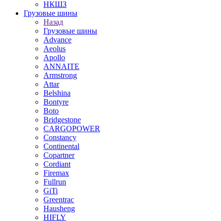
НКШЗ
Грузовые шины
Назад
Грузовые шины
Advance
Aeolus
Apollo
ANNAITE
Armstrong
Attar
Belshina
Bontyre
Boto
Bridgestone
CARGOPOWER
Constancy
Continental
Copartner
Cordiant
Firemax
Fullrun
GiTi
Greentrac
Hausheng
HIFLY