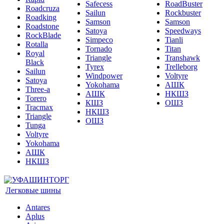
Safecess
RoadBuster
Roadcruza
Sailun
Rockbuster
Roadking
Samson
Samson
Roadstone
Satoya
Speedways
RockBlade
Simpeco
Tianli
Rotalla
Tornado
Titan
Royal
Triangle
Transhawk
Black
Tyrex
Trelleborg
Sailun
Windpower
Voltyre
Satoya
Yokohama
АШК
Three-a
АШК
НКШЗ
Torero
КШЗ
ОШЗ
Tracmax
НКШЗ
Triangle
ОШЗ
Tunga
Voltyre
Yokohama
АШК
НКШЗ
Легковые шины
Antares
Aplus