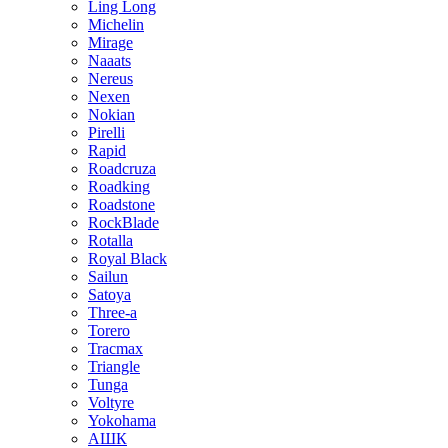
Ling Long
Michelin
Mirage
Naaats
Nereus
Nexen
Nokian
Pirelli
Rapid
Roadcruza
Roadking
Roadstone
RockBlade
Rotalla
Royal Black
Sailun
Satoya
Three-a
Torero
Tracmax
Triangle
Tunga
Voltyre
Yokohama
АШК