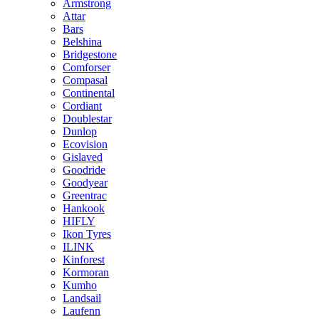
Armstrong
Attar
Bars
Belshina
Bridgestone
Comforser
Compasal
Continental
Cordiant
Doublestar
Dunlop
Ecovision
Gislaved
Goodride
Goodyear
Greentrac
Hankook
HIFLY
Ikon Tyres
ILINK
Kinforest
Kormoran
Kumho
Landsail
Laufenn