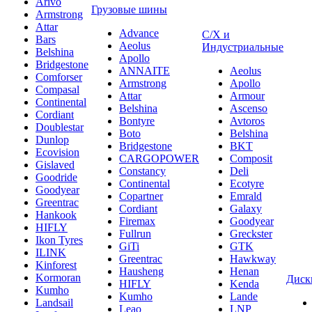
Arivo
Грузовые шины
Armstrong
Attar
Advance
С/Х и
Bars
Aeolus
Индустриальные
Belshina
Apollo
Bridgestone
ANNAITE
Aeolus
Comforser
Armstrong
Apollo
Compasal
Attar
Armour
Continental
Belshina
Ascenso
Cordiant
Bontyre
Avtoros
Doublestar
Boto
Belshina
Dunlop
Bridgestone
BKT
Ecovision
CARGOPOWER
Composit
Gislaved
Constancy
Deli
Goodride
Continental
Ecotyre
Goodyear
Copartner
Emrald
Greentrac
Cordiant
Galaxy
Hankook
Firemax
Goodyear
HIFLY
Fullrun
Greckster
Ikon Tyres
GiTi
GTK
ILINK
Greentrac
Hawkway
Kinforest
Hausheng
Henan
Kormoran
Диск
HIFLY
Kenda
Kumho
Kumho
Lande
Landsail
Leao
LNP