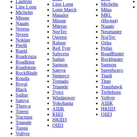
Laufenn
Ling Long
Michelin
Ling Long
Long March
Mitas
Michelin
Matador
MRL
Mirage
Mirage
(Индия)
Naaats
Miteras
Naaats
Nereus
NorTec
Neumaster
Nexen
Ogreen
NorTec
Nokian
Ralson
Ozka
Pirelli
Red Tyre
Petlas
Rapid
Safecess
RoadBuster
Roadcruza
Sailun
Rockbuster
Roadking
Samson
Samson
Roadstone
Satoya
Speedways
RockBlade
Simpeco
Tianli
Rotalla
Tornado
Titan
Royal
Triangle
Transhawk
Black
Tyrex
Trelleborg
Sailun
Windpower
Voltyre
Satoya
Yokohama
АШК
Three-a
АШК
НКШЗ
Torero
КШЗ
ОШЗ
Tracmax
НКШЗ
Triangle
ОШЗ
Tunga
Voltyre