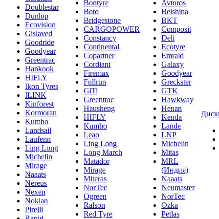
Bontyre
Avtoros
Doublestar
Boto
Belshina
Dunlop
Bridgestone
BKT
Ecovision
CARGOPOWER
Composit
Gislaved
Constancy
Deli
Goodride
Continental
Ecotyre
Goodyear
Copartner
Emrald
Greentrac
Cordiant
Galaxy
Hankook
Firemax
Goodyear
HIFLY
Fullrun
Greckster
Ikon Tyres
GiTi
GTK
ILINK
Greentrac
Hawkway
Kinforest
Hausheng
Henan
Kormoran
Диск
HIFLY
Kenda
Kumho
Kumho
Lande
Landsail
Leao
LNP
Laufenn
Ling Long
Michelin
Ling Long
Long March
Mitas
Michelin
Matador
MRL
Mirage
Mirage
(Индия)
Naaats
Miteras
Naaats
Nereus
NorTec
Neumaster
Nexen
Ogreen
NorTec
Nokian
Ralson
Ozka
Pirelli
Red Tyre
Petlas
Rapid