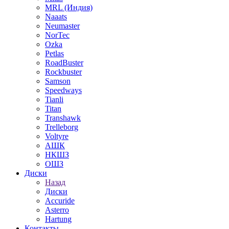
MRL (Индия)
Naaats
Neumaster
NorTec
Ozka
Petlas
RoadBuster
Rockbuster
Samson
Speedways
Tianli
Titan
Transhawk
Trelleborg
Voltyre
АШК
НКШЗ
ОШЗ
Диски
Назад
Диски
Accuride
Asterro
Hartung
Контакты