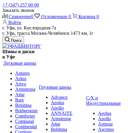
+7 (347) 257 00 09
Заказать звонок
Сравнение
0
Отложенные
0
Корзина
0
Войти
г. Уфа, ул. Кислородная 7а
г. Уфа, трасса Москва-Челябинск 1473 км, 1г
Поиск
Шины и диски
в Уфе
Легковые шины
Antares
Aplus
Arivo
Грузовые шины
Armstrong
Attar
Advance
С/Х и
Bars
Aeolus
Индустриальные
Belshina
Apollo
Bridgestone
ANNAITE
Aeolus
Comforser
Armstrong
Apollo
Compasal
Attar
Armour
Continental
Belshina
Ascenso
Cordiant