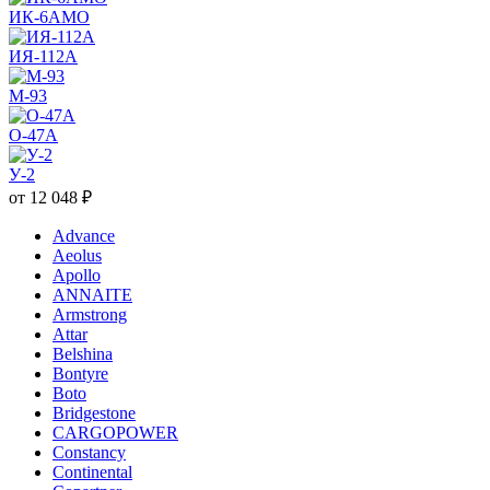
ИК-6АМО
ИЯ-112А
М-93
О-47А
У-2
от
12 048
₽
Advance
Aeolus
Apollo
ANNAITE
Armstrong
Attar
Belshina
Bontyre
Boto
Bridgestone
CARGOPOWER
Constancy
Continental