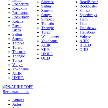
Safecess
RoadBuster
Roadcruza
Sailun
Rockbuster
Roadking
Samson
Samson
Roadstone
Satoya
Speedways
RockBlade
Simpeco
Tianli
Rotalla
Tornado
Titan
Royal
Triangle
Transhawk
Black
Tyrex
Trelleborg
Sailun
Windpower
Voltyre
Satoya
Yokohama
АШК
Three-a
АШК
НКШЗ
Torero
КШЗ
ОШЗ
Tracmax
НКШЗ
Triangle
ОШЗ
Tunga
Voltyre
Yokohama
АШК
НКШЗ
Легковые шины
Antares
Aplus