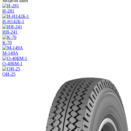
Модели шин
И-281
И-Н142Б-1
ИЯ-241
К-70
М-149А
О-40БМ-1
ОИ-25