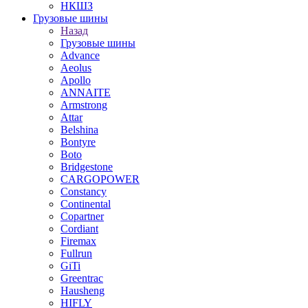
НКШЗ
Грузовые шины
Назад
Грузовые шины
Advance
Aeolus
Apollo
ANNAITE
Armstrong
Attar
Belshina
Bontyre
Boto
Bridgestone
CARGOPOWER
Constancy
Continental
Copartner
Cordiant
Firemax
Fullrun
GiTi
Greentrac
Hausheng
HIFLY