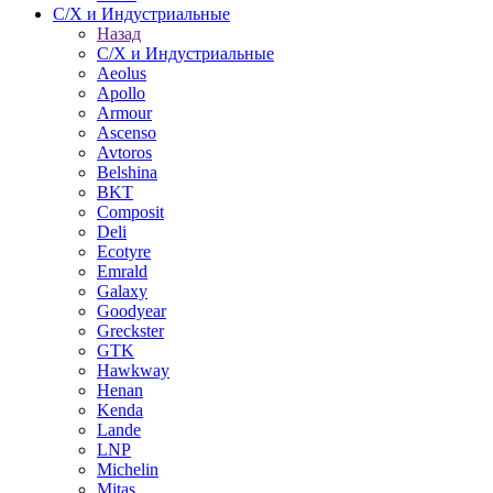
С/Х и Индустриальные
Назад
С/Х и Индустриальные
Aeolus
Apollo
Armour
Ascenso
Avtoros
Belshina
BKT
Composit
Deli
Ecotyre
Emrald
Galaxy
Goodyear
Greckster
GTK
Hawkway
Henan
Kenda
Lande
LNP
Michelin
Mitas