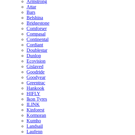
Armstrong
Attar
Bars
Belshina
Bridgestone
Comforser
Compasal
Continental
Cordiant
Doublestar
Dunlop
Ecovision
Gislaved
Goodride
Goodyear
Greentrac
Hankook
HIFLY
Ikon Tyres
ILINK
Kinforest
Kormoran
Kumho
Landsail
Laufenn