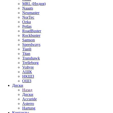
MRL (Индия)
Naaats
Neumaster
NorTec
Ozka
Petlas
RoadBuster
Rockbuster
Samson
Speedways
Tianli
Titan
Transhawk
Trelleborg
Voltyre
АШК
НКШЗ
ОШЗ
Диски
Назад
Диски
Accuride
Asterro
Hartung
Контакты