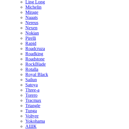
Ling Long
Michelin
Mirage
Naaats
Nereus
Nexen
Nokian
Pirelli
Rapid
Roadcruza
Roadking
Roadstone
RockBlade
Rotalla
Royal Black
Sailun
Satoya
Three-a
Torero
Tracmax
Triangle
Tunga
Voltyre
Yokohama
АШК