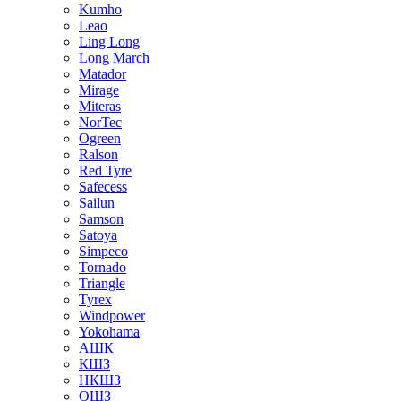
Kumho
Leao
Ling Long
Long March
Matador
Mirage
Miteras
NorTec
Ogreen
Ralson
Red Tyre
Safecess
Sailun
Samson
Satoya
Simpeco
Tornado
Triangle
Tyrex
Windpower
Yokohama
АШК
КШЗ
НКШЗ
ОШЗ