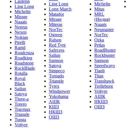
Laufenn
Ling Long
Michelin
Ling Long
Long March
Mitas
Michelin
Matador
MRL
Mirage
Mirage
(Индия)
Naaats
Miteras
Naaats
Nereus
NorTec
Neumaster
Nexen
Ogreen
NorTec
Nokian
Ralson
Ozka
Pirelli
Red Tyre
Petlas
Rapid
Safecess
RoadBuster
Roadcruza
Sailun
Rockbuster
Roadking
Samson
Samson
Roadstone
Satoya
Speedways
RockBlade
Simpeco
Tianli
Rotalla
Tornado
Titan
Royal
Triangle
Transhawk
Black
Tyrex
Trelleborg
Sailun
Windpower
Voltyre
Satoya
Yokohama
АШК
Three-a
АШК
НКШЗ
Torero
КШЗ
ОШЗ
Tracmax
НКШЗ
Triangle
ОШЗ
Tunga
Voltyre