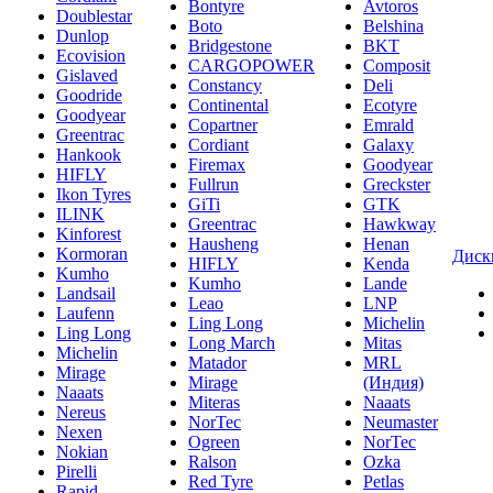
Bontyre
Avtoros
Doublestar
Boto
Belshina
Dunlop
Bridgestone
BKT
Ecovision
CARGOPOWER
Composit
Gislaved
Constancy
Deli
Goodride
Continental
Ecotyre
Goodyear
Copartner
Emrald
Greentrac
Cordiant
Galaxy
Hankook
Firemax
Goodyear
HIFLY
Fullrun
Greckster
Ikon Tyres
GiTi
GTK
ILINK
Greentrac
Hawkway
Kinforest
Hausheng
Henan
Kormoran
Диск
HIFLY
Kenda
Kumho
Kumho
Lande
Landsail
Leao
LNP
Laufenn
Ling Long
Michelin
Ling Long
Long March
Mitas
Michelin
Matador
MRL
Mirage
Mirage
(Индия)
Naaats
Miteras
Naaats
Nereus
NorTec
Neumaster
Nexen
Ogreen
NorTec
Nokian
Ralson
Ozka
Pirelli
Red Tyre
Petlas
Rapid