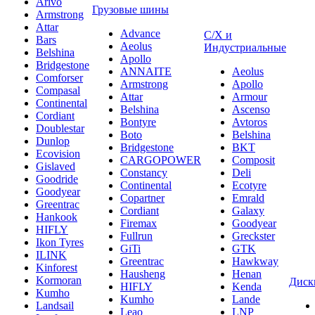
Arivo
Грузовые шины
Armstrong
Attar
Advance
С/Х и
Bars
Aeolus
Индустриальные
Belshina
Apollo
Bridgestone
ANNAITE
Aeolus
Comforser
Armstrong
Apollo
Compasal
Attar
Armour
Continental
Belshina
Ascenso
Cordiant
Bontyre
Avtoros
Doublestar
Boto
Belshina
Dunlop
Bridgestone
BKT
Ecovision
CARGOPOWER
Composit
Gislaved
Constancy
Deli
Goodride
Continental
Ecotyre
Goodyear
Copartner
Emrald
Greentrac
Cordiant
Galaxy
Hankook
Firemax
Goodyear
HIFLY
Fullrun
Greckster
Ikon Tyres
GiTi
GTK
ILINK
Greentrac
Hawkway
Kinforest
Hausheng
Henan
Kormoran
Диск
HIFLY
Kenda
Kumho
Kumho
Lande
Landsail
Leao
LNP