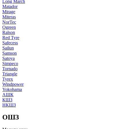
Long March
Matador
Mirage
Miteras
NorTec
Ogreen
Ralson
Red Tyre
Safecess
Sailun
Samson
Satoya
Simpeco
Tornado
Triangle
Tyrex
Windpower
Yokohama
АШК
КШЗ
НКШЗ
ОШЗ