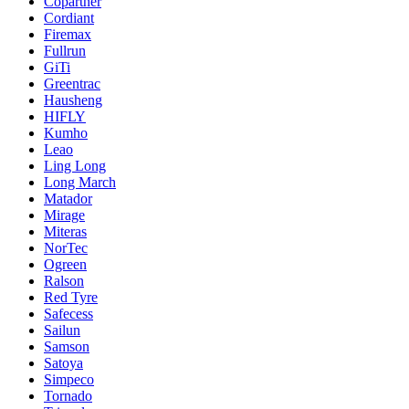
Copartner
Cordiant
Firemax
Fullrun
GiTi
Greentrac
Hausheng
HIFLY
Kumho
Leao
Ling Long
Long March
Matador
Mirage
Miteras
NorTec
Ogreen
Ralson
Red Tyre
Safecess
Sailun
Samson
Satoya
Simpeco
Tornado