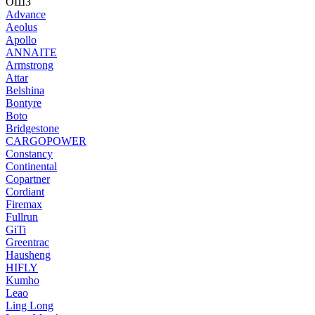
ОШЗ
Advance
Aeolus
Apollo
ANNAITE
Armstrong
Attar
Belshina
Bontyre
Boto
Bridgestone
CARGOPOWER
Constancy
Continental
Copartner
Cordiant
Firemax
Fullrun
GiTi
Greentrac
Hausheng
HIFLY
Kumho
Leao
Ling Long