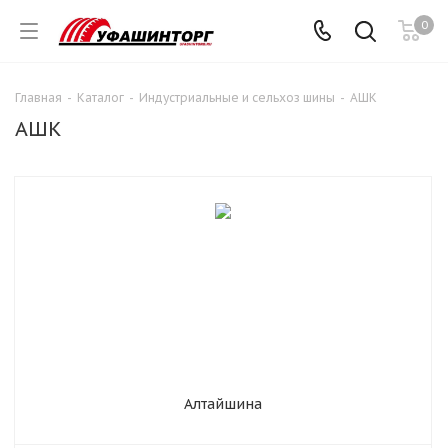
0
Главная
-
Каталог
-
Индустриальные и сельхоз шины
-
АШК
АШК
Алтайшина