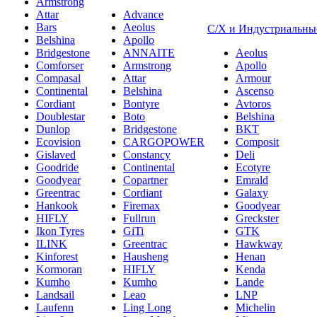
Armstrong
Attar
Advance
Bars
Aeolus
С/Х и Индустриальны
Belshina
Apollo
Bridgestone
ANNAITE
Aeolus
Comforser
Armstrong
Apollo
Compasal
Attar
Armour
Continental
Belshina
Ascenso
Cordiant
Bontyre
Avtoros
Doublestar
Boto
Belshina
Dunlop
Bridgestone
BKT
Ecovision
CARGOPOWER
Composit
Gislaved
Constancy
Deli
Goodride
Continental
Ecotyre
Goodyear
Copartner
Emrald
Greentrac
Cordiant
Galaxy
Hankook
Firemax
Goodyear
HIFLY
Fullrun
Greckster
Ikon Tyres
GiTi
GTK
ILINK
Greentrac
Hawkway
Kinforest
Hausheng
Henan
Kormoran
HIFLY
Kenda
Kumho
Kumho
Lande
Landsail
Leao
LNP
Laufenn
Ling Long
Michelin