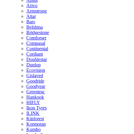
Aplus
Arivo
Armstrong
Attar
Bars
Belshina
Bridgestone
Comforser
Compasal
Continental
Cordiant
Doublestar
Dunlop
Ecovision
Gislaved
Goodride
Goodyear
Greentrac
Hankook
HIFLY
Ikon Tyres
ILINK
Kinforest
Kormoran
Kumho