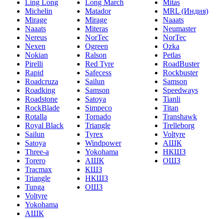
Ling Long
Long March
Mitas
Michelin
Matador
MRL (Индия)
Mirage
Mirage
Naaats
Naaats
Miteras
Neumaster
Nereus
NorTec
NorTec
Nexen
Ogreen
Ozka
Nokian
Ralson
Petlas
Pirelli
Red Tyre
RoadBuster
Rapid
Safecess
Rockbuster
Roadcruza
Sailun
Samson
Roadking
Samson
Speedways
Roadstone
Satoya
Tianli
RockBlade
Simpeco
Titan
Rotalla
Tornado
Transhawk
Royal Black
Triangle
Trelleborg
Sailun
Tyrex
Voltyre
Satoya
Windpower
АШК
Three-a
Yokohama
НКШЗ
Torero
АШК
ОШЗ
Tracmax
КШЗ
Triangle
НКШЗ
Tunga
ОШЗ
Voltyre
Yokohama
АШК