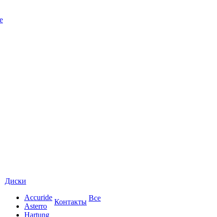
е
Диски
Accuride
Все
Контакты
Asterro
Hartung