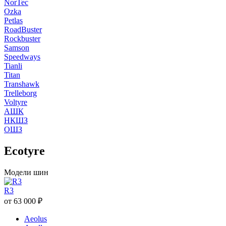
NorTec
Ozka
Petlas
RoadBuster
Rockbuster
Samson
Speedways
Tianli
Titan
Transhawk
Trelleborg
Voltyre
АШК
НКШЗ
ОШЗ
Ecotyre
Модели шин
R3
от
63 000
₽
Aeolus