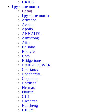
НКШЗ
Грузовые шины
Назад
Грузовые шины
Advance
Aeolus
Apollo
ANNAITE
Armstrong
Attar
Belshina
Bontyre
Boto
Bridgestone
CARGOPOWER
Constancy
Continental
Copartner
Cordiant
Firemax
Fullrun
GiTi
Greentrac
Hausheng
HIFLY