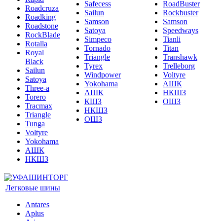
Safecess
RoadBuster
Roadcruza
Sailun
Rockbuster
Roadking
Samson
Samson
Roadstone
Satoya
Speedways
RockBlade
Simpeco
Tianli
Rotalla
Tornado
Titan
Royal
Triangle
Transhawk
Black
Tyrex
Trelleborg
Sailun
Windpower
Voltyre
Satoya
Yokohama
АШК
Three-a
АШК
НКШЗ
Torero
КШЗ
ОШЗ
Tracmax
НКШЗ
Triangle
ОШЗ
Tunga
Voltyre
Yokohama
АШК
НКШЗ
Легковые шины
Antares
Aplus