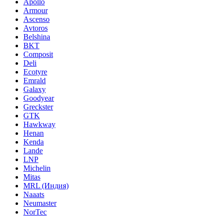
Apollo
Armour
Ascenso
Avtoros
Belshina
BKT
Composit
Deli
Ecotyre
Emrald
Galaxy
Goodyear
Greckster
GTK
Hawkway
Henan
Kenda
Lande
LNP
Michelin
Mitas
MRL (Индия)
Naaats
Neumaster
NorTec