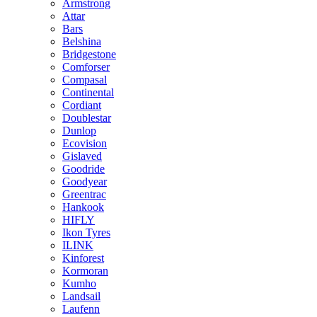
Armstrong
Attar
Bars
Belshina
Bridgestone
Comforser
Compasal
Continental
Cordiant
Doublestar
Dunlop
Ecovision
Gislaved
Goodride
Goodyear
Greentrac
Hankook
HIFLY
Ikon Tyres
ILINK
Kinforest
Kormoran
Kumho
Landsail
Laufenn