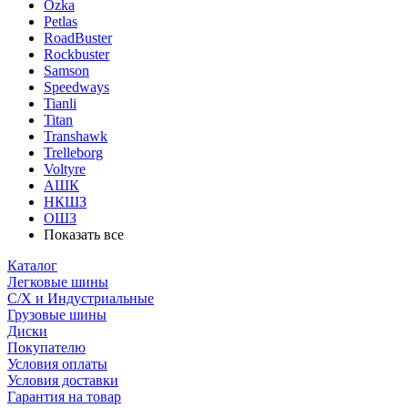
Ozka
Petlas
RoadBuster
Rockbuster
Samson
Speedways
Tianli
Titan
Transhawk
Trelleborg
Voltyre
АШК
НКШЗ
ОШЗ
Показать все
Каталог
Легковые шины
С/Х и Индустриальные
Грузовые шины
Диски
Покупателю
Условия оплаты
Условия доставки
Гарантия на товар