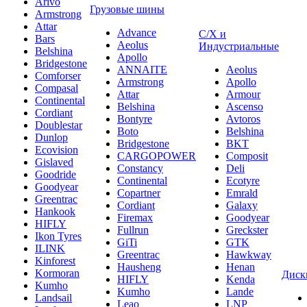
Arivo
Грузовые шины
Armstrong
Attar
Advance
С/Х и
Bars
Aeolus
Индустриальные
Belshina
Apollo
Bridgestone
ANNAITE
Aeolus
Comforser
Armstrong
Apollo
Compasal
Attar
Armour
Continental
Belshina
Ascenso
Cordiant
Bontyre
Avtoros
Doublestar
Boto
Belshina
Dunlop
Bridgestone
BKT
Ecovision
CARGOPOWER
Composit
Gislaved
Constancy
Deli
Goodride
Continental
Ecotyre
Goodyear
Copartner
Emrald
Greentrac
Cordiant
Galaxy
Hankook
Firemax
Goodyear
HIFLY
Fullrun
Greckster
Ikon Tyres
GiTi
GTK
ILINK
Greentrac
Hawkway
Kinforest
Hausheng
Henan
Kormoran
Диск
HIFLY
Kenda
Kumho
Kumho
Lande
Landsail
Leao
LNP