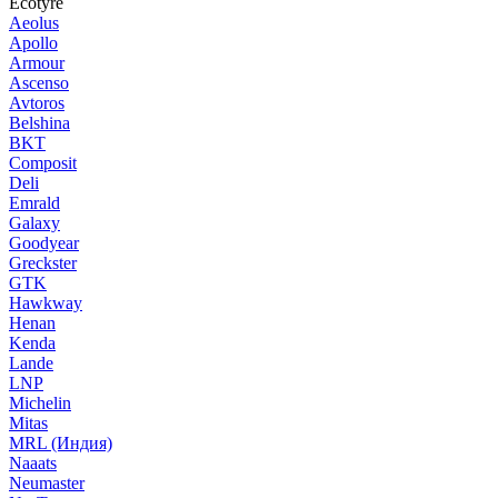
Ecotyre
Aeolus
Apollo
Armour
Ascenso
Avtoros
Belshina
BKT
Composit
Deli
Emrald
Galaxy
Goodyear
Greckster
GTK
Hawkway
Henan
Kenda
Lande
LNP
Michelin
Mitas
MRL (Индия)
Naaats
Neumaster