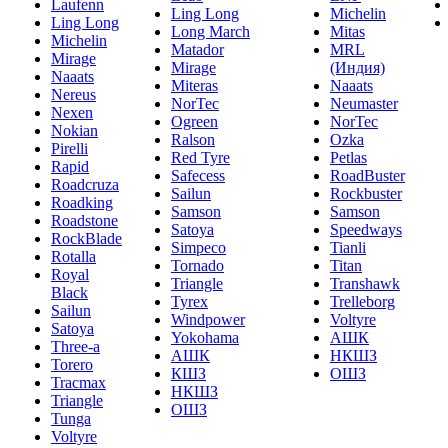
Laufenn
Ling Long
Michelin
Ling Long
Long March
Mitas
Michelin
Matador
MRL
Mirage
Mirage
(Индия)
Naaats
Miteras
Naaats
Nereus
NorTec
Neumaster
Nexen
Ogreen
NorTec
Nokian
Ralson
Ozka
Pirelli
Red Tyre
Petlas
Rapid
Safecess
RoadBuster
Roadcruza
Sailun
Rockbuster
Roadking
Samson
Samson
Roadstone
Satoya
Speedways
RockBlade
Simpeco
Tianli
Rotalla
Tornado
Titan
Royal
Triangle
Transhawk
Black
Tyrex
Trelleborg
Sailun
Windpower
Voltyre
Satoya
Yokohama
АШК
Three-a
АШК
НКШЗ
Torero
КШЗ
ОШЗ
Tracmax
НКШЗ
Triangle
ОШЗ
Tunga
Voltyre