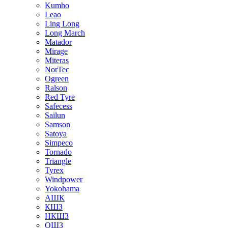
Kumho
Leao
Ling Long
Long March
Matador
Mirage
Miteras
NorTec
Ogreen
Ralson
Red Tyre
Safecess
Sailun
Samson
Satoya
Simpeco
Tornado
Triangle
Tyrex
Windpower
Yokohama
АШК
КШЗ
НКШЗ
ОШЗ