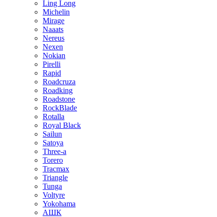
Ling Long
Michelin
Mirage
Naaats
Nereus
Nexen
Nokian
Pirelli
Rapid
Roadcruza
Roadking
Roadstone
RockBlade
Rotalla
Royal Black
Sailun
Satoya
Three-a
Torero
Tracmax
Triangle
Tunga
Voltyre
Yokohama
АШК