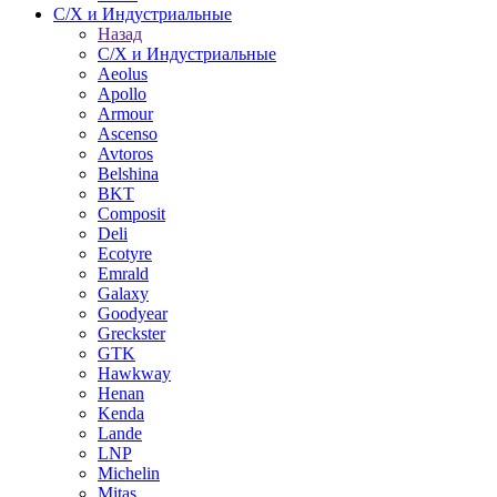
С/Х и Индустриальные
Назад
С/Х и Индустриальные
Aeolus
Apollo
Armour
Ascenso
Avtoros
Belshina
BKT
Composit
Deli
Ecotyre
Emrald
Galaxy
Goodyear
Greckster
GTK
Hawkway
Henan
Kenda
Lande
LNP
Michelin
Mitas