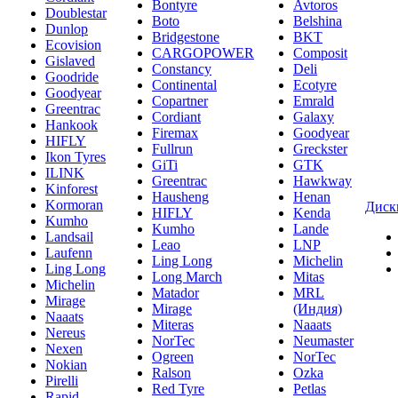
Bontyre
Avtoros
Doublestar
Boto
Belshina
Dunlop
Bridgestone
BKT
Ecovision
CARGOPOWER
Composit
Gislaved
Constancy
Deli
Goodride
Continental
Ecotyre
Goodyear
Copartner
Emrald
Greentrac
Cordiant
Galaxy
Hankook
Firemax
Goodyear
HIFLY
Fullrun
Greckster
Ikon Tyres
GiTi
GTK
ILINK
Greentrac
Hawkway
Kinforest
Hausheng
Henan
Kormoran
Диск
HIFLY
Kenda
Kumho
Kumho
Lande
Landsail
Leao
LNP
Laufenn
Ling Long
Michelin
Ling Long
Long March
Mitas
Michelin
Matador
MRL
Mirage
Mirage
(Индия)
Naaats
Miteras
Naaats
Nereus
NorTec
Neumaster
Nexen
Ogreen
NorTec
Nokian
Ralson
Ozka
Pirelli
Red Tyre
Petlas
Rapid