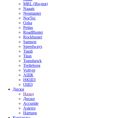
MRL (Индия)
Naaats
Neumaster
NorTec
Ozka
Petlas
RoadBuster
Rockbuster
Samson
Speedways
Tianli
Titan
Transhawk
Trelleborg
Voltyre
АШК
НКШЗ
ОШЗ
Диски
Назад
Диски
Accuride
Asterro
Hartung
Контакты