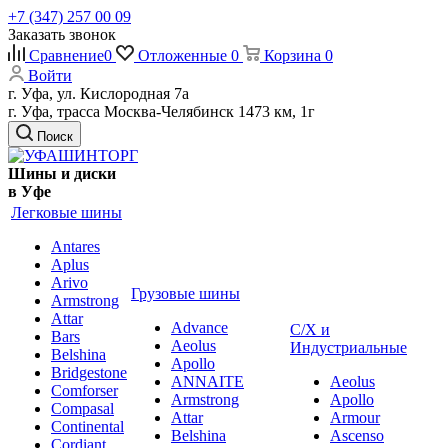
+7 (347) 257 00 09
Заказать звонок
Сравнение
0
Отложенные
0
Корзина
0
Войти
г. Уфа, ул. Кислородная 7а
г. Уфа, трасса Москва-Челябинск 1473 км, 1г
Поиск
Шины и диски
в Уфе
Легковые шины
Antares
Aplus
Arivo
Грузовые шины
Armstrong
Attar
Advance
С/Х и
Bars
Aeolus
Индустриальные
Belshina
Apollo
Bridgestone
ANNAITE
Aeolus
Comforser
Armstrong
Apollo
Compasal
Attar
Armour
Continental
Belshina
Ascenso
Cordiant