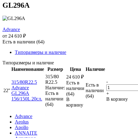
GL296A
Advance
от
24 610
₽
Есть в наличии (64)
Типоразмеры и наличие
Типоразмеры и наличие
Наименование
Размер
Цена
Наличие
315/80
24 610
₽
-
315/80R22.5
R22.5
Есть в
Есть в
Advance
Наличие:
наличии
22''
наличии
GL296A
Есть в
+
(64)
(64)
156/150L 20сл.
наличии
В корзину
В
(64)
корзину
Advance
Aeolus
Apollo
ANNAITE