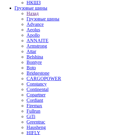
НКШЗ
Грузовые шины
Назад
Грузовые шины
Advance
Aeolus
Apollo
ANNAITE
Armstrong
Attar
Belshina
Bontyre
Boto
Bridgestone
CARGOPOWER
Constancy
Continental
Copartner
Cordiant
Firemax
Fullrun
GiTi
Greentrac
Hausheng
HIFLY