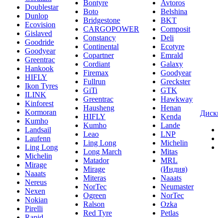
Bontyre
Avtoros
Doublestar
Boto
Belshina
Dunlop
Bridgestone
BKT
Ecovision
CARGOPOWER
Composit
Gislaved
Constancy
Deli
Goodride
Continental
Ecotyre
Goodyear
Copartner
Emrald
Greentrac
Cordiant
Galaxy
Hankook
Firemax
Goodyear
HIFLY
Fullrun
Greckster
Ikon Tyres
GiTi
GTK
ILINK
Greentrac
Hawkway
Kinforest
Hausheng
Henan
Kormoran
Диск
HIFLY
Kenda
Kumho
Kumho
Lande
Landsail
Leao
LNP
Laufenn
Ling Long
Michelin
Ling Long
Long March
Mitas
Michelin
Matador
MRL
Mirage
Mirage
(Индия)
Naaats
Miteras
Naaats
Nereus
NorTec
Neumaster
Nexen
Ogreen
NorTec
Nokian
Ralson
Ozka
Pirelli
Red Tyre
Petlas
Rapid