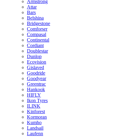
Armstrong
Attar
Bars
Belshina
Bridgestone
Comforser
Compasal
Continental
Cordiant
Doublestar
Dunlop
Ecovision
Gislaved
Goodride
Goodyear
Greentrac
Hankook
HIFLY
Ikon Tyres
ILINK
Kinforest
Kormoran
Kumho
Landsail
Laufenn