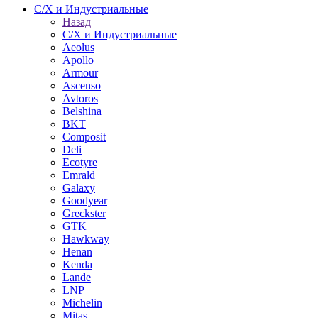
С/Х и Индустриальные
Назад
С/Х и Индустриальные
Aeolus
Apollo
Armour
Ascenso
Avtoros
Belshina
BKT
Composit
Deli
Ecotyre
Emrald
Galaxy
Goodyear
Greckster
GTK
Hawkway
Henan
Kenda
Lande
LNP
Michelin
Mitas