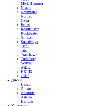
MRL (Индия)
Naaats
Neumaster
NorTec
Ozka
Petlas
RoadBuster
Rockbuster
Samson
Speedways
Tianli
Titan
Transhawk
Trelleborg
Voltyre
АШК
НКШЗ
ОШЗ
Диски
Назад
Диски
Accuride
Asterro
Hartung
Контакты