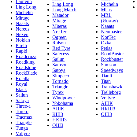
Laufenn
Ling Long
Michelin
Ling Long
Long March
Mitas
Michelin
Matador
MRL
Mirage
Mirage
(Индия)
Naaats
Miteras
Naaats
Nereus
NorTec
Neumaster
Nexen
Ogreen
NorTec
Nokian
Ralson
Ozka
Pirelli
Red Tyre
Petlas
Rapid
Safecess
RoadBuster
Roadcruza
Sailun
Rockbuster
Roadking
Samson
Samson
Roadstone
Satoya
Speedways
RockBlade
Simpeco
Tianli
Rotalla
Tornado
Titan
Royal
Triangle
Transhawk
Black
Tyrex
Trelleborg
Sailun
Windpower
Voltyre
Satoya
Yokohama
АШК
Three-a
АШК
НКШЗ
Torero
КШЗ
ОШЗ
Tracmax
НКШЗ
Triangle
ОШЗ
Tunga
Voltyre