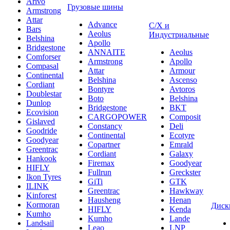
Arivo
Грузовые шины
Armstrong
Attar
Advance
С/Х и
Bars
Aeolus
Индустриальные
Belshina
Apollo
Bridgestone
ANNAITE
Aeolus
Comforser
Armstrong
Apollo
Compasal
Attar
Armour
Continental
Belshina
Ascenso
Cordiant
Bontyre
Avtoros
Doublestar
Boto
Belshina
Dunlop
Bridgestone
BKT
Ecovision
CARGOPOWER
Composit
Gislaved
Constancy
Deli
Goodride
Continental
Ecotyre
Goodyear
Copartner
Emrald
Greentrac
Cordiant
Galaxy
Hankook
Firemax
Goodyear
HIFLY
Fullrun
Greckster
Ikon Tyres
GiTi
GTK
ILINK
Greentrac
Hawkway
Kinforest
Hausheng
Henan
Kormoran
Диск
HIFLY
Kenda
Kumho
Kumho
Lande
Landsail
Leao
LNP