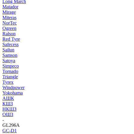
Long March
Matador
Mirage
Miteras
NorTec
Ogreen
Ralson
Red Tyre
Safecess
Sailun
Samson
Satoya
Simpeco
Tornado
Triangle
Tyrex
Windpower
Yokohama
АШК
КШЗ
НКШЗ
ОШЗ
-
GL296A
GC-D1