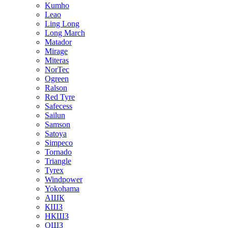
Kumho
Leao
Ling Long
Long March
Matador
Mirage
Miteras
NorTec
Ogreen
Ralson
Red Tyre
Safecess
Sailun
Samson
Satoya
Simpeco
Tornado
Triangle
Tyrex
Windpower
Yokohama
АШК
КШЗ
НКШЗ
ОШЗ