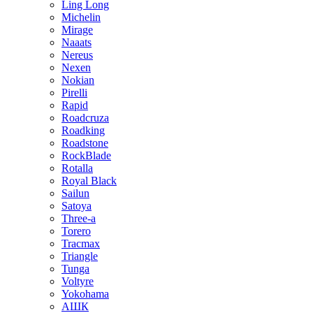
Ling Long
Michelin
Mirage
Naaats
Nereus
Nexen
Nokian
Pirelli
Rapid
Roadcruza
Roadking
Roadstone
RockBlade
Rotalla
Royal Black
Sailun
Satoya
Three-a
Torero
Tracmax
Triangle
Tunga
Voltyre
Yokohama
АШК