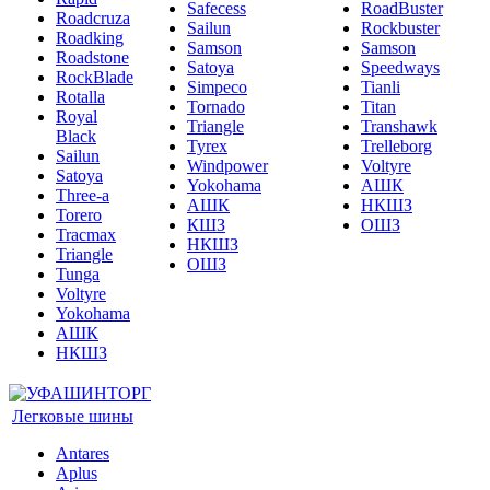
Safecess
RoadBuster
Roadcruza
Sailun
Rockbuster
Roadking
Samson
Samson
Roadstone
Satoya
Speedways
RockBlade
Simpeco
Tianli
Rotalla
Tornado
Titan
Royal
Triangle
Transhawk
Black
Tyrex
Trelleborg
Sailun
Windpower
Voltyre
Satoya
Yokohama
АШК
Three-a
АШК
НКШЗ
Torero
КШЗ
ОШЗ
Tracmax
НКШЗ
Triangle
ОШЗ
Tunga
Voltyre
Yokohama
АШК
НКШЗ
Легковые шины
Antares
Aplus