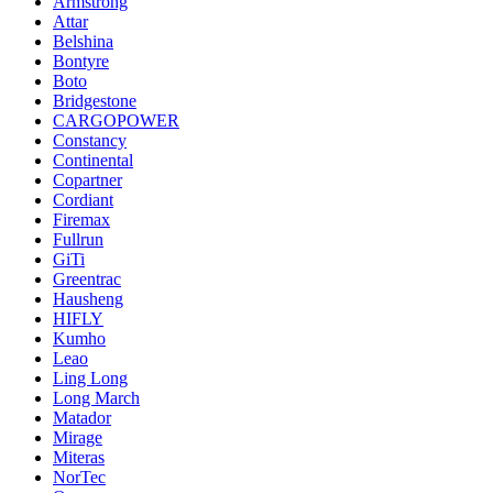
Armstrong
Attar
Belshina
Bontyre
Boto
Bridgestone
CARGOPOWER
Constancy
Continental
Copartner
Cordiant
Firemax
Fullrun
GiTi
Greentrac
Hausheng
HIFLY
Kumho
Leao
Ling Long
Long March
Matador
Mirage
Miteras
NorTec