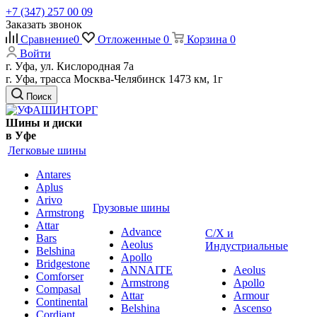
+7 (347) 257 00 09
Заказать звонок
Сравнение
0
Отложенные
0
Корзина
0
Войти
г. Уфа, ул. Кислородная 7а
г. Уфа, трасса Москва-Челябинск 1473 км, 1г
Поиск
Шины и диски
в Уфе
Легковые шины
Antares
Aplus
Arivo
Грузовые шины
Armstrong
Attar
Advance
С/Х и
Bars
Aeolus
Индустриальные
Belshina
Apollo
Bridgestone
ANNAITE
Aeolus
Comforser
Armstrong
Apollo
Compasal
Attar
Armour
Continental
Belshina
Ascenso
Cordiant