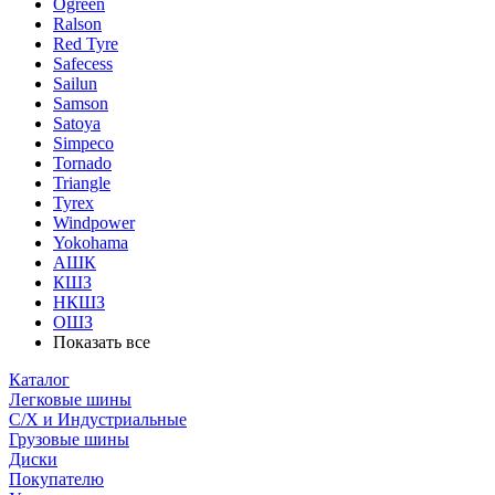
Ogreen
Ralson
Red Tyre
Safecess
Sailun
Samson
Satoya
Simpeco
Tornado
Triangle
Tyrex
Windpower
Yokohama
АШК
КШЗ
НКШЗ
ОШЗ
Показать все
Каталог
Легковые шины
С/Х и Индустриальные
Грузовые шины
Диски
Покупателю