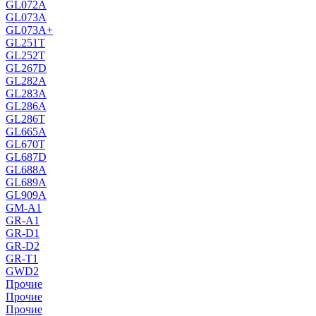
GL072A
GL073A
GL073A+
GL251T
GL252T
GL267D
GL282A
GL283A
GL286A
GL286T
GL665A
GL670T
GL687D
GL688A
GL689A
GL909A
GM-A1
GR-A1
GR-D1
GR-D2
GR-T1
GWD2
Прочие
Прочие
Прочие