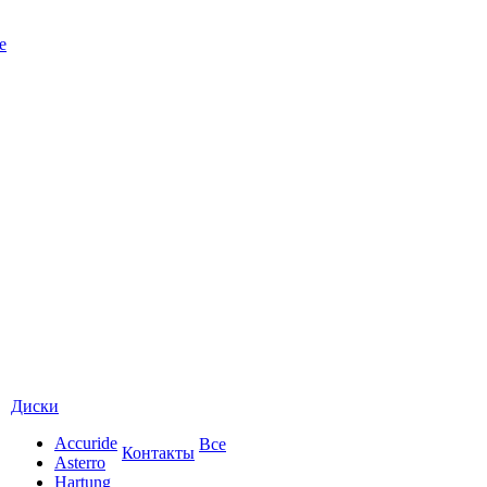
е
Диски
Accuride
Все
Контакты
Asterro
Hartung