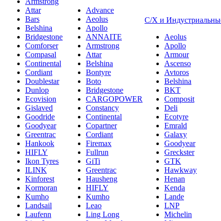
Armstrong
Attar
Advance
Bars
Aeolus
С/Х и Индустриальны
Belshina
Apollo
Bridgestone
ANNAITE
Aeolus
Comforser
Armstrong
Apollo
Compasal
Attar
Armour
Continental
Belshina
Ascenso
Cordiant
Bontyre
Avtoros
Doublestar
Boto
Belshina
Dunlop
Bridgestone
BKT
Ecovision
CARGOPOWER
Composit
Gislaved
Constancy
Deli
Goodride
Continental
Ecotyre
Goodyear
Copartner
Emrald
Greentrac
Cordiant
Galaxy
Hankook
Firemax
Goodyear
HIFLY
Fullrun
Greckster
Ikon Tyres
GiTi
GTK
ILINK
Greentrac
Hawkway
Kinforest
Hausheng
Henan
Kormoran
HIFLY
Kenda
Kumho
Kumho
Lande
Landsail
Leao
LNP
Laufenn
Ling Long
Michelin