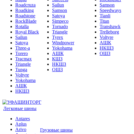
Roadcruza
Sailun
Samson
Roadking
Samson
Speedways
Roadstone
Satoya
Tianli
RockBlade
Simpeco
Titan
Rotalla
Tornado
Transhawk
Royal Black
Triangle
Trelleborg
Sailun
Tyrex
Voltyre
Satoya
Windpower
АШК
Three-a
Yokohama
НКШЗ
Torero
АШК
ОШЗ
Tracmax
КШЗ
Triangle
НКШЗ
Tunga
ОШЗ
Voltyre
Yokohama
АШК
НКШЗ
Легковые шины
Antares
Aplus
Arivo
Грузовые шины