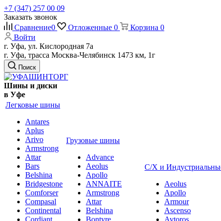
+7 (347) 257 00 09
Заказать звонок
Сравнение
0
Отложенные
0
Корзина
0
Войти
г. Уфа, ул. Кислородная 7а
г. Уфа, трасса Москва-Челябинск 1473 км, 1г
Поиск
Шины и диски
в Уфе
Легковые шины
Antares
Aplus
Arivo
Грузовые шины
Armstrong
Attar
Advance
Bars
Aeolus
С/Х и Индустриальны
Belshina
Apollo
Bridgestone
ANNAITE
Aeolus
Comforser
Armstrong
Apollo
Compasal
Attar
Armour
Continental
Belshina
Ascenso
Cordiant
Bontyre
Avtoros