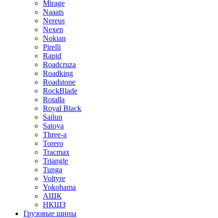
Mirage
Naaats
Nereus
Nexen
Nokian
Pirelli
Rapid
Roadcruza
Roadking
Roadstone
RockBlade
Rotalla
Royal Black
Sailun
Satoya
Three-a
Torero
Tracmax
Triangle
Tunga
Voltyre
Yokohama
АШК
НКШЗ
Грузовые шины