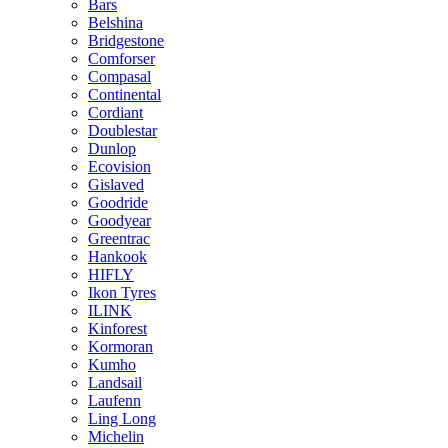
Bars
Belshina
Bridgestone
Comforser
Compasal
Continental
Cordiant
Doublestar
Dunlop
Ecovision
Gislaved
Goodride
Goodyear
Greentrac
Hankook
HIFLY
Ikon Tyres
ILINK
Kinforest
Kormoran
Kumho
Landsail
Laufenn
Ling Long
Michelin