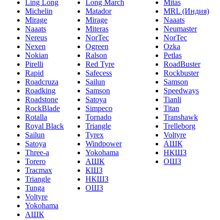
Ling Long
Long March
Mitas
Michelin
Matador
MRL (Индия)
Mirage
Mirage
Naaats
Naaats
Miteras
Neumaster
Nereus
NorTec
NorTec
Nexen
Ogreen
Ozka
Nokian
Ralson
Petlas
Pirelli
Red Tyre
RoadBuster
Rapid
Safecess
Rockbuster
Roadcruza
Sailun
Samson
Roadking
Samson
Speedways
Roadstone
Satoya
Tianli
RockBlade
Simpeco
Titan
Rotalla
Tornado
Transhawk
Royal Black
Triangle
Trelleborg
Sailun
Tyrex
Voltyre
Satoya
Windpower
АШК
Three-a
Yokohama
НКШЗ
Torero
АШК
ОШЗ
Tracmax
КШЗ
Triangle
НКШЗ
Tunga
ОШЗ
Voltyre
Yokohama
АШК