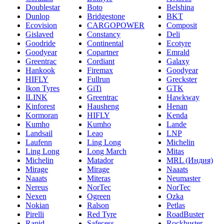
Doublestar
Boto
Belshina
Dunlop
Bridgestone
BKT
Ecovision
CARGOPOWER
Composit
Gislaved
Constancy
Deli
Goodride
Continental
Ecotyre
Goodyear
Copartner
Emrald
Greentrac
Cordiant
Galaxy
Hankook
Firemax
Goodyear
HIFLY
Fullrun
Greckster
Ikon Tyres
GiTi
GTK
ILINK
Greentrac
Hawkway
Kinforest
Hausheng
Henan
Kormoran
HIFLY
Kenda
Kumho
Kumho
Lande
Landsail
Leao
LNP
Laufenn
Ling Long
Michelin
Ling Long
Long March
Mitas
Michelin
Matador
MRL (Индия)
Mirage
Mirage
Naaats
Naaats
Miteras
Neumaster
Nereus
NorTec
NorTec
Nexen
Ogreen
Ozka
Nokian
Ralson
Petlas
Pirelli
Red Tyre
RoadBuster
Rapid
Safecess
Rockbuster